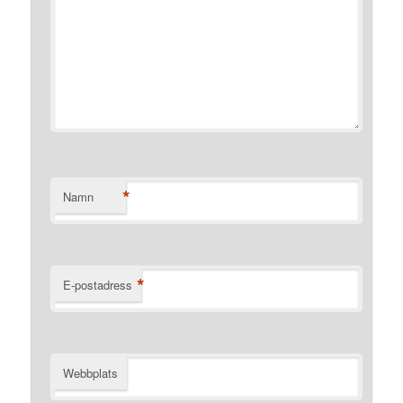
*
Namn
*
E-postadress
Webbplats