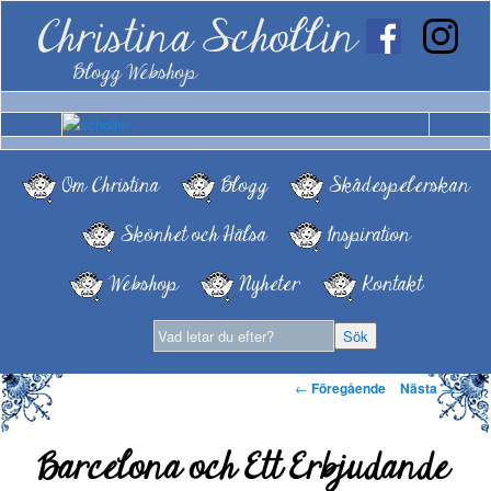
Christina Schollin
Blogg Webshop
Om Christina
Blogg
Skådespelerskan
Skönhet och Hälsa
Inspiration
Webshop
Nyheter
Kontakt
Inläggsnavigering
←
Föregående
Nästa
→
Barcelona och Ett Erbjudande