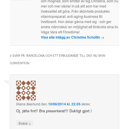
och mognad, som smittar av sig.Christina, som nu
mer och mer växlar in på allt som har med
livskvalitet att göra. Från skönhets-produkter,
vitaminpreparat, anti-aging-business till
livsfilosofi. Hon delar gärna med sig - och ger
andra människor en möjlighet att förändra sina liv.
Våga Vara ett Föredöme!
Visa alla inlägg av Christina Schollin
→
3 SVAR PÅ ”
BARCELONA OCH ETT ERBJUDANDE TILL DIG! NU SKIN
CONVENTION.
”
liliane åkerlund
den
10/06/2014 kl. 22:05
skrev:
Oj, jätte fint!! Bra presenterat!!! Duktigt gjort.!
↓
Svara