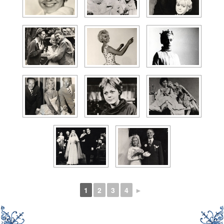
1
2
3
4
►