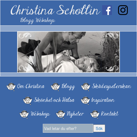
Christina Schollin
Blogg Webshop
Om Christina
Blogg
Skådespelerskan
Skönhet och Hälsa
Inspiration
Webshop
Nyheter
Kontakt