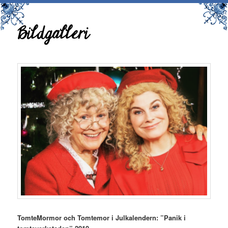
Bildgalleri
TomteMormor och Tomtemor i Julkalendern: ”Panik i