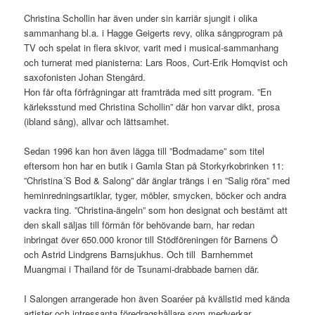
Christina Schollin har även under sin karriär sjungit i olika
sammanhang bl.a. i Hagge Geigerts revy, olika sångprogram på
TV och spelat in flera skivor, varit med i musical-sammanhang
och turnerat med pianisterna: Lars Roos, Curt-Erik Homqvist och
saxofonisten Johan Stengård.
Hon får ofta förfrågningar att framträda med sitt program. ”En
kärleksstund med Christina Schollin” där hon varvar dikt, prosa
(ibland sång), allvar och lättsamhet.
Sedan 1996 kan hon även lägga till ”Bodmadame” som titel
eftersom hon har en butik i Gamla Stan på Storkyrkobrinken 11:
”Christina´S Bod & Salong” där änglar trängs i en ”Salig röra” med
heminredningsartiklar, tyger, möbler, smycken, böcker och andra
vackra ting. ”Christina-ängeln” som hon designat och bestämt att
den skall säljas till förmån för behövande barn, har redan
inbringat över 650.000 kronor till Stödföreningen för Barnens Ö
och Astrid Lindgrens Barnsjukhus. Och till Barnhemmet
Muangmai i Thailand för de Tsunami-drabbade barnen där.
I Salongen arrangerade hon även Soaréer på kvällstid med kända
artister och intressanta föredragshållare som medverkar.