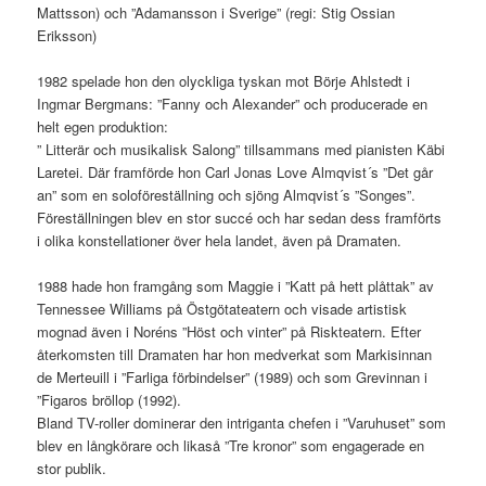
Mattsson) och ”Adamansson i Sverige” (regi: Stig Ossian
Eriksson)
1982 spelade hon den olyckliga tyskan mot Börje Ahlstedt i
Ingmar Bergmans: ”Fanny och Alexander” och producerade en
helt egen produktion:
” Litterär och musikalisk Salong” tillsammans med pianisten Käbi
Laretei. Där framförde hon Carl Jonas Love Almqvist´s ”Det går
an” som en soloföreställning och sjöng Almqvist´s ”Songes”.
Föreställningen blev en stor succé och har sedan dess framförts
i olika konstellationer över hela landet, även på Dramaten.
1988 hade hon framgång som Maggie i ”Katt på hett plåttak” av
Tennessee Williams på Östgötateatern och visade artistisk
mognad även i Noréns ”Höst och vinter” på Riskteatern. Efter
återkomsten till Dramaten har hon medverkat som Markisinnan
de Merteuill i ”Farliga förbindelser” (1989) och som Grevinnan i
”Figaros bröllop (1992).
Bland TV-roller dominerar den intriganta chefen i ”Varuhuset” som
blev en långkörare och likaså ”Tre kronor” som engagerade en
stor publik.