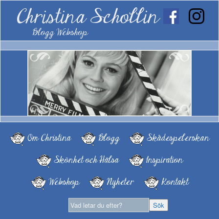
Christina Schollin
Blogg Webshop
Om Christina
Blogg
Skådespelerskan
Skönhet och Hälsa
Inspiration
Webshop
Nyheter
Kontakt