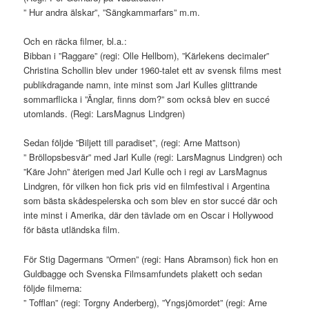
” Hur andra älskar”, ”Sängkammarfars” m.m.
Och en räcka filmer, bl.a.:
Bibban i ”Raggare” (regi: Olle Hellbom), ”Kärlekens decimaler”
Christina Schollin blev under 1960-talet ett av svensk films mest
publikdragande namn, inte minst som Jarl Kulles glittrande
sommarflicka i ”Änglar, finns dom?” som också blev en succé
utomlands. (Regi: LarsMagnus Lindgren)
Sedan följde ”Biljett till paradiset”, (regi: Arne Mattson)
” Bröllopsbesvär” med Jarl Kulle (regi: LarsMagnus Lindgren) och
”Käre John” återigen med Jarl Kulle och i regi av LarsMagnus
Lindgren, för vilken hon fick pris vid en filmfestival i Argentina
som bästa skådespelerska och som blev en stor succé där och
inte minst i Amerika, där den tävlade om en Oscar i Hollywood
för bästa utländska film.
För Stig Dagermans ”Ormen” (regi: Hans Abramson) fick hon en
Guldbagge och Svenska Filmsamfundets plakett och sedan
följde filmerna:
” Tofflan” (regi: Torgny Anderberg), ”Yngsjömordet” (regi: Arne