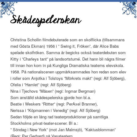
Skådespelerskan
Christina Schollin filmdebuterade som en skolflicka (tillsammans
med Gösta Ekman) 1956 i ” Swing it, Fröken”, där Alice Babs
spelade skolfröken. Samma år begicks också teaterdebuten som
Kitty i ”Charleys tant” på landsortsturné. Det hann bli några filmer
till innan hon kom in på Kungliga Dramatiska teaterns elevskola.
1958. På nationalscenen uppmärksammades hon redan som elev
i roller som Anjotka i Tolstoys ”Mörkrets makt” (regi: Alf Sjöberg),
Ofelia i ”Hamlet” (regi: Alf Sjöberg)
Nina i Tjechovs ”Måsen” (regi: Ingmar Bergman)
Som anställd skådespelerska gjorde hon bl.a.
Beatie i Weskers ”Rötter” (regi: PerAxel Branner),
Nerissa i ”Köpmannen i Venedig” (regi: Alf Sjöberg)
Sedan följde en lång rad teaterproduktioner på samtliga
Stockholms privat-teater-scener. Bl a.:
” Söndag i New York” (mot Jan Malmsjö), ”Kaktusblomman”
(Regi: Per Gerhard) på Vasateatern