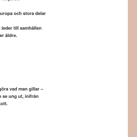
uropa och stora delar
 leder till samhällen
er äldre.
göra vad man gillar –
 se ung ut, inifrån
ott.