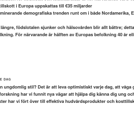
llskott i Europa uppskattas till €35 miljarder
ominerande demografiska trenden runt om i både Nordamerika, E
 längre, födslotalen sjunker och hälsovården blir allt bättre; detta
kning. För närvarande är hälften av Europas befolkning 40 år ell
JE DAG
ungdomlig stil? Det är att leva optimistiskt varje dag, att våga 
v forskning har vi funnit nya vägar att hjälpa dig känna dig ung och
er har vi fört över till effektiva hudvårdsprodukter och kosttillsk