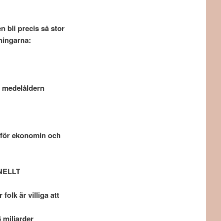
 bli precis så stor
ningarna:
a medelåldern
on för ekonomin och
NELLT
olk är villiga att
 miljarder