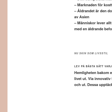
– Marknaden för kostti
– Åldrandet är den d
av Asien
– Människor lever allt
med en åldrande befol
NU SKIN SOM LIVSSTIL
LEV PÅ BÄSTA SÄTT VAR
Hemligheten bakom en 
livet ut. Via innovati
och ut. Dessa upptäckt