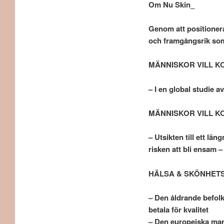
Om Nu Skin_
Genom att positionera
och framgångsrik som 
MÄNNISKOR VILL K
– I en global studie 
MÄNNISKOR VILL K
– Utsikten till ett lä
risken att bli ensam –
HÄLSA & SKÖNHETS
– Den åldrande befolk
betala för kvalitet
– Den europeiska mark