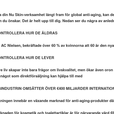
 din Nu Skin-verksamhet långt fram för global anti-aging, kan den
du önskar. Det är helt upp till dig. Nedan ser du några av anled
ONTROLLERA HUR DE ÅLDRAS
av AC Nielsen, bekräftade över 60 % av kvinnorna att 60 är den ny
ONTROLLERA HUR DE LEVER
ngre liv skapar inte bara frågor om livskvalitet, men ökar även or
 något som direktförsäljning kan hjälpa till med
INDUSTRIN OMSÄTTER ÖVER €400 MILJARDER INTERNATIO
ningen innebär en växande marknad för anti-aging-produkter där f
naden för kosmetik och toalettartiklar är för närvarande värd €6