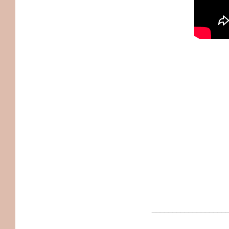
__________________