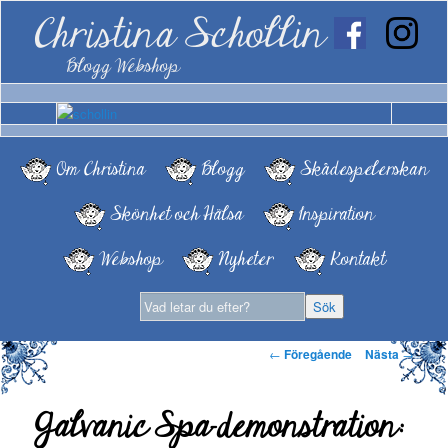
Christina Schollin
Blogg Webshop
Om Christina
Blogg
Skådespelerskan
Skönhet och Hälsa
Inspiration
Webshop
Nyheter
Kontakt
Inläggsnavigering
←
Föregående
Nästa
→
Galvanic Spa-demonstration: