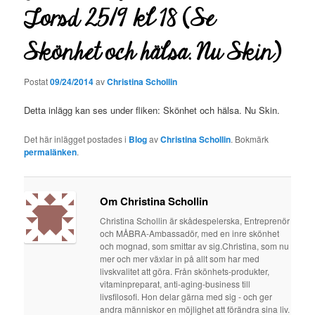
Torsd 25/9 kl 18 (Se
Skönhet och hälsa. Nu Skin)
Postat
09/24/2014
av
Christina Schollin
Detta inlägg kan ses under fliken: Skönhet och hälsa. Nu Skin.
Det här inlägget postades i
Blog
av
Christina Schollin
. Bokmärk
permalänken
.
Om Christina Schollin
Christina Schollin är skådespelerska, Entreprenör
och MÅBRA-Ambassadör, med en inre skönhet
och mognad, som smittar av sig.Christina, som nu
mer och mer växlar in på allt som har med
livskvalitet att göra. Från skönhets-produkter,
vitaminpreparat, anti-aging-business till
livsfilosofi. Hon delar gärna med sig - och ger
andra människor en möjlighet att förändra sina liv.