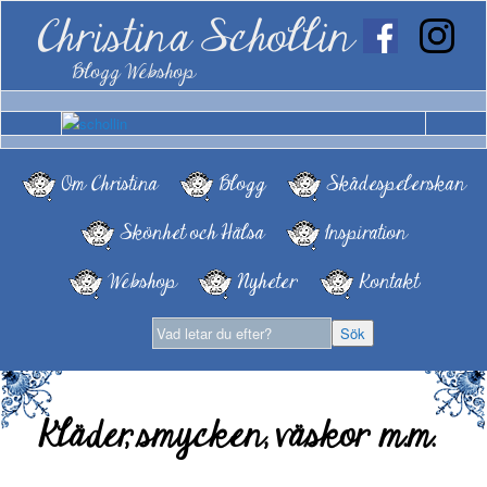
Christina Schollin
Blogg Webshop
Om Christina
Blogg
Skådespelerskan
Skönhet och Hälsa
Inspiration
Webshop
Nyheter
Kontakt
Kläder, smycken, väskor m.m.