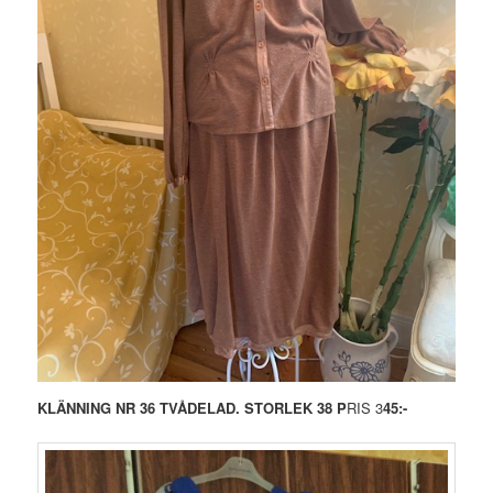
KLÄNNING NR 36 TVÅDELAD. STORLEK 38 P
RIS 3
45:-