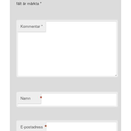
fält är märkta
*
Kommentar
*
*
Namn
*
E-postadress