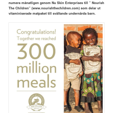
numera månatligen genom Nu Skin Enterprises till ” Nourish
The Children” (www.nourishthechildren.com) som delar ut
vitaminiserade matpaket till svältande undernärda barn.