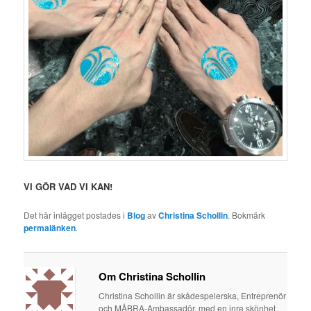
VI GÖR VAD VI KAN!
Det här inlägget postades i
Blog
av
Christina Schollin
. Bokmärk
permalänken
.
Om Christina Schollin
Christina Schollin är skådespelerska, Entreprenör
och MÅBRA-Ambassadör, med en inre skönhet