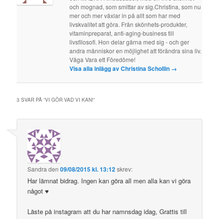
och mognad, som smittar av sig.Christina, som nu
mer och mer växlar in på allt som har med
livskvalitet att göra. Från skönhets-produkter,
vitaminpreparat, anti-aging-business till
livsfilosofi. Hon delar gärna med sig - och ger
andra människor en möjlighet att förändra sina liv.
Våga Vara ett Föredöme!
Visa alla inlägg av Christina Schollin
→
3 SVAR PÅ ”
VI GÖR VAD VI KAN!
”
Sandra
den
09/08/2015 kl. 13:12
skrev:
Har lämnat bidrag. Ingen kan göra all men alla kan vi göra
något ♥
Läste på instagram att du har namnsdag idag, Grattis till