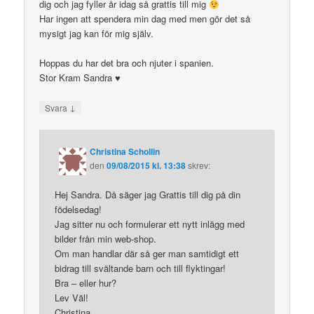
dig och jag fyller år idag så grattis till mig
Har ingen att spendera min dag med men gör det så
mysigt jag kan för mig själv.
Hoppas du har det bra och njuter i spanien.
Stor Kram Sandra ♥
↓
Svara
Christina Schollin
den
09/08/2015 kl. 13:38
skrev:
Hej Sandra. Då säger jag Grattis till dig på din
födelsedag!
Jag sitter nu och formulerar ett nytt inlägg med
bilder från min web-shop.
Om man handlar där så ger man samtidigt ett
bidrag till svältande barn och till flyktingar!
Bra – eller hur?
Lev Väl!
Christina.