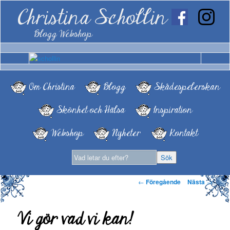
Christina Schollin
Blogg Webshop
Om Christina
Blogg
Skådespelerskan
Skönhet och Hälsa
Inspiration
Webshop
Nyheter
Kontakt
Inläggsnavigering
←
Föregående
Nästa
→
Vi gör vad vi kan!