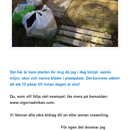
Det här är bara starten för mig då jag i dag börjat samla
tröjor, skor och varma kläder i plastpåsar. Det kommer säkert
att stå 10 påsar till innan dagen är slut!
Du, som vill följa vårt exempel: läs mera på hemsidan:
www.vigorvadvikan.com
.
Vi lämnar alla våra bidrag till en eller annan insamling.
För egen del donerar jag