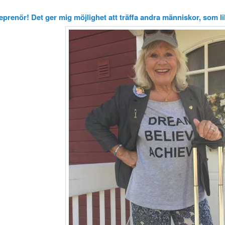
eprenör! Det ger mig möjlighet att träffa andra människor, som l