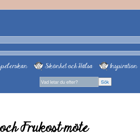
pelerskan
Skönhet och Hälsa
Inspiration
 och Frukost-möte