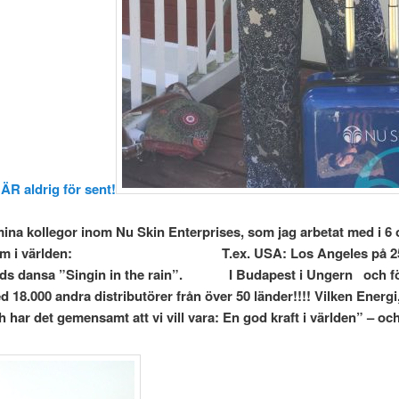
 ÄR aldrig för sent!
fa mina kollegor inom Nu Skin Enterprises, som jag arbetat med i 6 
nt om i världen: T.ex. USA: Los Angeles på 25-års-
e Reynolds dansa ”Singin in the rain”. I Budapest i 
ra distributörer från över 50 länder!!!! Vilken Energi, vilk
ar det gemensamt att vi vill vara: En god kraft i världen” – och