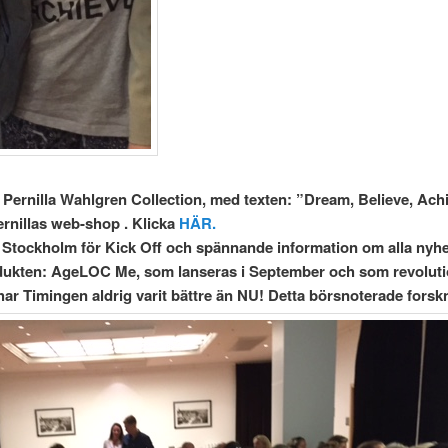
ur Pernilla Wahlgren Collection, med texten: ”Dream, Believe, Ach
ernillas web-shop . Klicka
HÄR.
Här 
 Stockholm för Kick Off och spännande information om alla nyhe
dukten: AgeLOC Me, som lanseras i September och som revolution
ar Timingen aldrig varit bättre än NU! Detta börsnoterade forskni