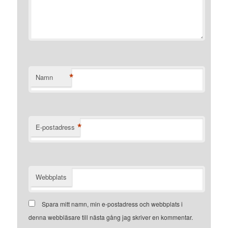
*
Namn
*
E-postadress
Webbplats
Spara mitt namn, min e-postadress och webbplats i
denna webbläsare till nästa gång jag skriver en kommentar.