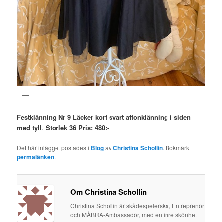
Festklänning
Nr 9 Läcker kort svart aftonklänning
i siden
med tyll
.
Storlek 36
Pris: 480:-
Det här inlägget postades i
Blog
av
Christina Schollin
. Bokmärk
permalänken
.
Om Christina Schollin
Christina Schollin är skådespelerska, Entreprenör
och MÅBRA-Ambassadör, med en inre skönhet