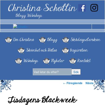
Christina Schollin
Blogg Webshop
Om Christina
Blogg
Skådespelerskan
Skönhet och Hälsa
Inspiration
Webshop
Nyheter
Kontakt
Inläggsnavigering
←
Föregående
Nästa
→
Tisdagens Black-week-