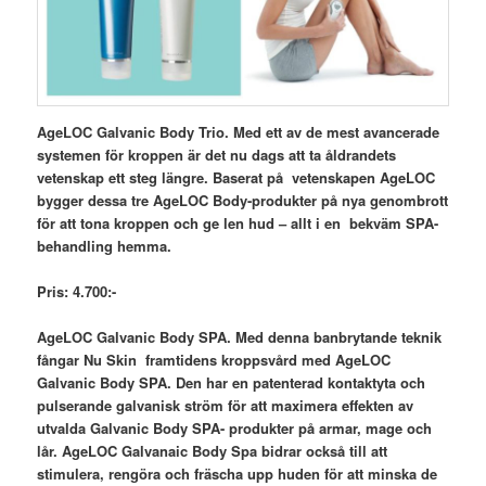
AgeLOC Galvanic Body Trio. Med ett av de mest avancerade
systemen för kroppen är det nu dags att ta
åldrandets
vetenskap ett steg längre. Baserat på vetenskapen AgeLOC
bygger dessa tre AgeLOC Body-produkter på nya genombrott
för att tona kroppen och ge len hud – allt i en bekväm SPA-
behandling hemma.
Pris: 4.700:-
AgeLOC Galvanic Body SPA. Med denna banbrytande teknik
fångar Nu Skin framtidens kroppsvård med AgeLOC
Galvanic Body SPA. Den har en patenterad kontaktyta och
pulserande galvanisk ström för att maximera effekten av
utvalda Galvanic Body SPA- produkter på armar, mage och
lår. AgeLOC Galvanaic Body Spa bidrar också till att
stimulera, rengöra och fräscha upp huden för att minska de