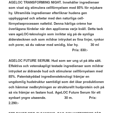
AGELOC TRANSFORMING NIGHT. Innehåller ingredienser
som visat sig stimulera cellförnyelsen med 85% för mjukare
hy. Ultramilda ingredienser efterliknar hudens gen
uppbyggnad och arbetar med den naturliga cell-
förnyelseprocessen nattetid. Denna härliga crème har
överlägsna fördelar när den appliceras varje kväll. Detta tack
vare ageLOC-teknologin som inriktar sig på de synliga
ålderstecknen och som mildrar intrycket av fina linjer, rynkor
och porer, så du vaknar med smidig, klar hy. 30 ml
Pris: 830:-
AGELOC FUTURE SERUM. Hud som ser ung ut på åtta sätt.
Effektiva och
vetenskapligt testade ingredienser som mildrar
intrycket av åldrande hud och stimulerar cellförnyelsen med
85%. Patentskyddad ingrediensteknologi främjar en
ungdomlig hudstruktur samtidigt som det ökar produktionen
och hämmar nedbrytningen av strukturellt hudprotein och på
så vis främjar en fastare hud. AgeLOC Future Serum för ett
synbart yngre utseende. 30 m.
Pris:
2.290:-