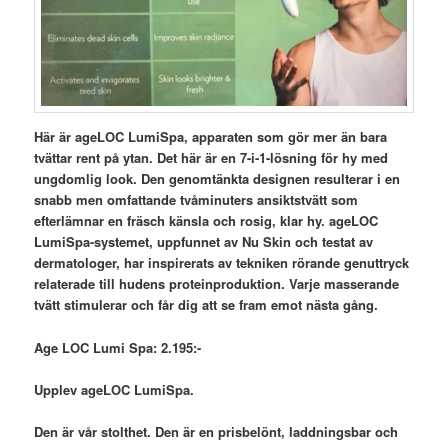
Här är ageLOC LumiSpa, apparaten som gör mer än bara
tvättar rent på ytan. Det här är en 7-i-1-lösning för hy med
ungdomlig look. Den genomtänkta designen resulterar i en
snabb men omfattande tvåminuters ansiktstvätt som
efterlämnar en fräsch känsla och rosig, klar hy. ageLOC
LumiSpa-systemet, uppfunnet av Nu Skin och testat av
dermatologer, har inspirerats av tekniken rörande genuttryck
relaterade till hudens proteinproduktion. Varje masserande
tvätt stimulerar och får dig att se fram emot nästa gång.
Age LOC Lumi Spa: 2.195:-
Upplev ageLOC LumiSpa.
Den är vår stolthet. Den är en prisbelönt, laddningsbar och