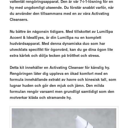
vattentät rengöringsapparat. Den är vår 7-i-1-lösning för en
hy med ungdomligt utseende. Du förstår snabbt varför, när
du använder den tillsammans med en av våra Activating
Cleansers.
Nu bättre än någonsin tidigare. Med tillskottet av LumiSpa
Accent & IdealEyes, är din LumiSpa nu en komplett
hudvårdsapparat. Med denna dynamiska duo som har
utvecklats specifikt för ögonvård, kan du ge dina ögon lite
extra kärlek och dölja tecken på trötthet och stress.
Detta kit innehåller en Activating Cleanser för känslig hy.
Rengöringen låter dig uppleva en ökad komfort med en
formula innehållande extrakt av havre och kinesisk tall, som
lugnar huden och gör den mjuk och jämn. Den milda
formulan rengör varsamt men grundligt samtidigt som den
motverkar kläda och stramande hy.