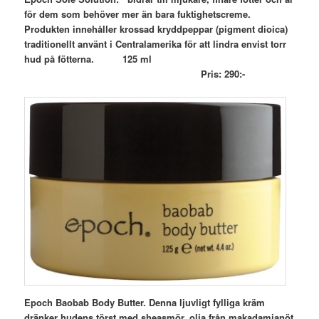
för dem som behöver mer än bara fuktighetscreme.
Produkten innehåller krossad kryddpeppar (
pigment dioica)
traditionellt använt i Centralamerika för att lindra envist torr
hud på fötterna. 125 ml
Pris: 290:-
Epoch Baobab Body Butter. Denna ljuvligt fylliga kräm
dränker hudens törst med sheasmör, olja från makadamianöt