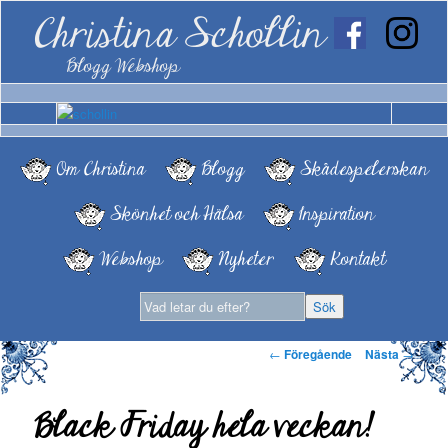
Christina Schollin
Blogg Webshop
Om Christina
Blogg
Skådespelerskan
Skönhet och Hälsa
Inspiration
Webshop
Nyheter
Kontakt
Inläggsnavigering
←
Föregående
Nästa
→
Black Friday hela veckan!