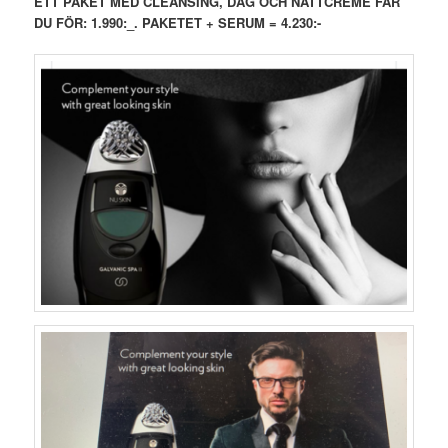
ETT PAKET MED CLEANSING, DAG OCH NATTCREME FÅR
DU FÖR: 1.990:_. PAKETET + SERUM = 4.230:-