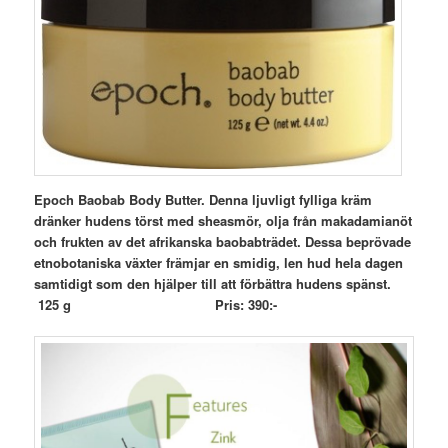
Epoch Baobab Body Butter. Denna ljuvligt fylliga kräm
dränker hudens törst med sheasmör, olja från makadamianöt
och frukten av det afrikanska baobabträdet. Dessa beprövade
etnobotaniska växter främjar en smidig, len hud hela dagen
samtidigt som den hjälper till att förbättra hudens spänst.
125 g Pris: 390:-