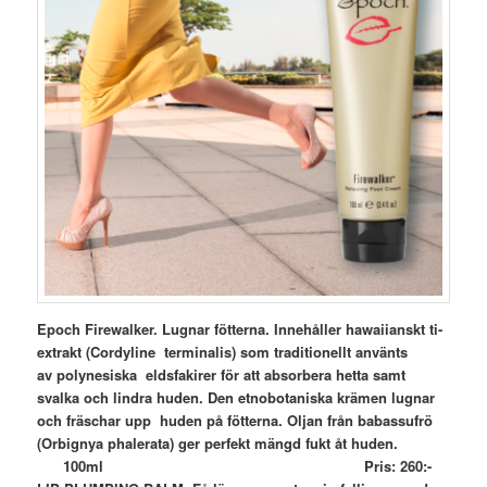
Epoch Firewalker. Lugnar fötterna. Innehåller hawaiianskt ti-
extrakt (Cordyline terminalis) som traditionellt använts
av polynesiska eldsfakirer för att absorbera hetta samt
svalka och lindra huden. Den etnobotaniska krämen lugnar
och fräschar upp huden på fötterna. Oljan från babassufrö
(Orbignya phalerata) ger perfekt mängd fukt åt huden.
100ml Pris: 260:-