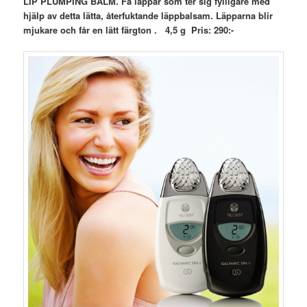
LIP PLUMPING BALM. Få läppar som ter sig fylligare med
hjälp av detta lätta, återfuktande läppbalsam. Läpparna blir
mjukare och får en lätt färgton . 4,5 g Pris: 290:-