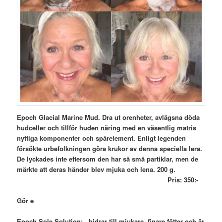
Epoch Glacial Marine Mud. Dra ut orenheter, avlägsna döda
hudceller och tillför huden näring med en väsentlig matris
nyttiga komponenter och spårelement. Enligt legenden
försökte urbefolkningen göra krukor av denna speciella lera.
De lyckades inte eftersom den har så små partiklar, men de
märkte att deras händer blev mjuka och lena. 200 g.
Pris: 350:-
Gör e
Epoch Sole Solution: bidrar till mjukare, finare fötter och är