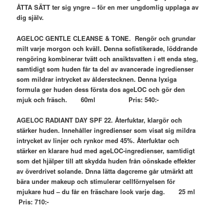
ÅTTA SÄTT ter sig yngre – för en mer ungdomlig upplaga av
dig själv.
AGELOC GENTLE CLEANSE & TONE. Rengör och grundar
milt varje morgon och kväll. Denna sofistikerade,
löddrande
rengöring kombinerar tvätt och ansiktsvatten i ett enda steg,
samtidigt som huden får ta del av avancerade ingredienser
som mildrar intrycket av ålderstecknen. Denna lyxiga
formula ger huden dess första dos ageLOC och gör den
mjuk och fräsch. 60ml Pris: 540:-
AGELOC RADIANT DAY SPF 22. Återfuktar, klargör och
stärker huden. Innehåller ingredienser som visat sig mildra
intrycket av linjer och rynkor med 45%. Återfuktar och
stärker en klarare hud med ageLOC-ingredienser, samtidigt
som det hjälper till att skydda huden från oönskade effekter
av överdrivet solande. Dnna lätta dagcreme går utmärkt att
bära under makeup och stimulerar cellförnyelsen för
mjukare hud – du får en fräschare look varje dag. 25 ml
Pris: 710:-