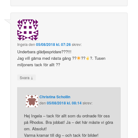
Ingela
den
05/08/2018 kl. 07:26
skrev:
Underbara glädjespridare???!!!
Jag vill gärna med nästa gång ??
??
?. Tusen
miljoners tack för allt ??
↓
Svara
Christina Schollin
den
05/08/2018 kl. 08:14
skrev:
Hej Ingela – tack för allt som du ordnade för oss
på Rhodos. Bra jobbat! Ja – det här måste vi göra
om. Absolut!
Varma kramar till dig – och tack för bilder!