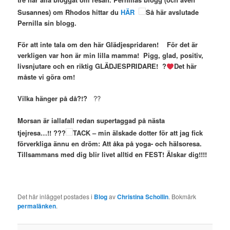
Susannes) om Rhodos hittar du
HÄR
Så här avslutade
Pernilla sin blogg.
För att inte tala om den här Glädjespridaren! För det är
verkligen var hon är min lilla mamma! Pigg, glad, positiv,
livsnjutare och en riktig GLÄDJESPRIDARE! ?
Det här
måste vi göra om!
Vilka hänger på då?!?
??
Morsan är iallafall redan supertaggad på nästa
tjejresa…!! ???
TACK – min älskade dotter för att jag fick
förverkliga ännu en dröm: Att åka på yoga- och hälsoresa.
Tillsammans med dig blir livet alltid en FEST! Älskar dig!!!!
Det här inlägget postades i
Blog
av
Christina Schollin
. Bokmärk
permalänken
.