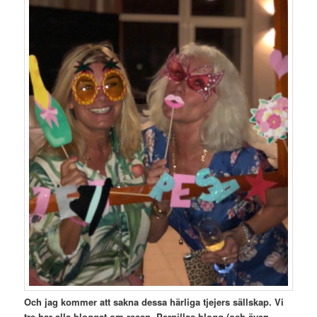
Och jag kommer att sakna dessa härliga tjejers sällskap. Vi
tre har alla bloggat om resan. Pernillas blogg (och även