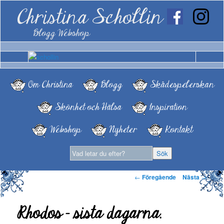
Christina Schollin
Blogg Webshop
Om Christina
Blogg
Skådespelerskan
Skönhet och Hälsa
Inspiration
Webshop
Nyheter
Kontakt
Inläggsnavigering
←
Föregående
Nästa
→
Rhodos – sista dagarna.