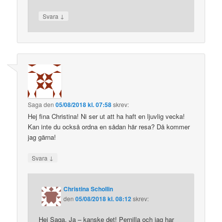
↓
Svara
Saga
den
05/08/2018 kl. 07:58
skrev:
Hej fina Christina! Ni ser ut att ha haft en ljuvlig vecka!
Kan inte du också ordna en sådan här resa? Då kommer
jag gärna!
↓
Svara
Christina Schollin
den
05/08/2018 kl. 08:12
skrev:
Hej Saga. Ja – kanske det! Pernilla och jag har