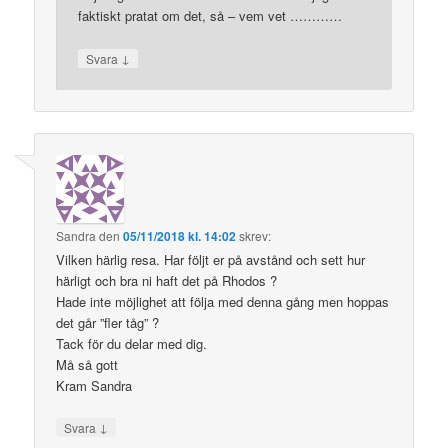
faktiskt pratat om det, så – vem vet …………
↓
Svara
Sandra
den
05/11/2018 kl. 14:02
skrev:
Vilken härlig resa. Har följt er på avstånd och sett hur
härligt och bra ni haft det på Rhodos ?
Hade inte möjlighet att följa med denna gång men hoppas
det går ”fler tåg” ?
Tack för du delar med dig.
Må så gott
Kram Sandra
↓
Svara