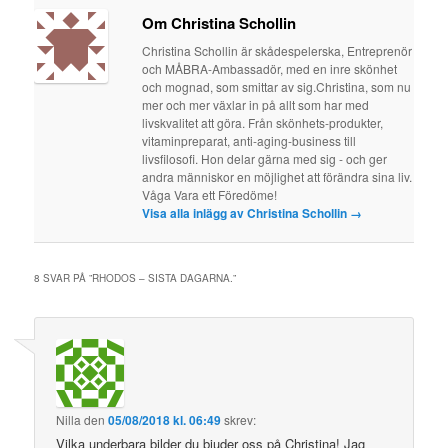
Om Christina Schollin
Christina Schollin är skådespelerska, Entreprenör
och MÅBRA-Ambassadör, med en inre skönhet
och mognad, som smittar av sig.Christina, som nu
mer och mer växlar in på allt som har med
livskvalitet att göra. Från skönhets-produkter,
vitaminpreparat, anti-aging-business till
livsfilosofi. Hon delar gärna med sig - och ger
andra människor en möjlighet att förändra sina liv.
Våga Vara ett Föredöme!
Visa alla inlägg av Christina Schollin
→
8 SVAR PÅ ”
RHODOS – SISTA DAGARNA.
”
Nilla
den
05/08/2018 kl. 06:49
skrev:
Vilka underbara bilder du bjuder oss på Christina! Jag