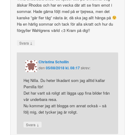
älskar Rhodos och har en vecka där att se fram emot i
sommar. Hade gärna följt med på er tjejresa, men det
kanske ”går fler tåg” nästa år, då ska jag allt hänga på
Ha en härlig sommar och tack för alla skratt och hur du
förgyller Wahlgrens värld <3 Kram på dig!!
↓
Svara
Christina Schollin
den
05/08/2018 kl. 08:17
skrev:
Hej Nilla. Du heter likadant som jag alltid kallar
Pernilla för!
Det har varit så roligt att lägga upp fina bilder från
vår underbara resa.
Nu kommer jag att blogga om annat också – så
följ mig, det tycker jag är roligt.
↓
Svara