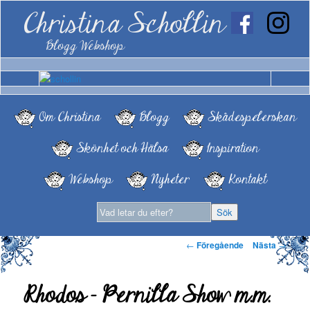
Christina Schollin
Blogg Webshop
Om Christina
Blogg
Skådespelerskan
Skönhet och Hälsa
Inspiration
Webshop
Nyheter
Kontakt
Inläggsnavigering
←
Föregående
Nästa
→
Rhodos – Pernilla Show m.m.