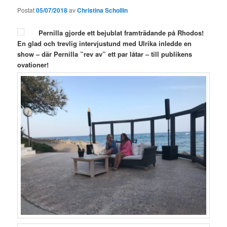
Postat
05/07/2018
av
Christina Schollin
Pernilla gjorde ett bejublat framträdande på Rhodos!
En glad och trevlig intervjustund med Ulrika inledde en
show – där Pernilla ”rev av” ett par låtar – till publikens
ovationer!