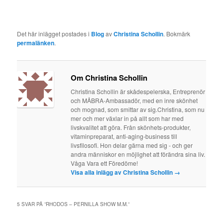
Det här inlägget postades i
Blog
av
Christina Schollin
. Bokmärk
permalänken
.
Om Christina Schollin
Christina Schollin är skådespelerska, Entreprenör
och MÅBRA-Ambassadör, med en inre skönhet
och mognad, som smittar av sig.Christina, som nu
mer och mer växlar in på allt som har med
livskvalitet att göra. Från skönhets-produkter,
vitaminpreparat, anti-aging-business till
livsfilosofi. Hon delar gärna med sig - och ger
andra människor en möjlighet att förändra sina liv.
Våga Vara ett Föredöme!
Visa alla inlägg av Christina Schollin
→
5 SVAR PÅ ”
RHODOS – PERNILLA SHOW M.M.
”