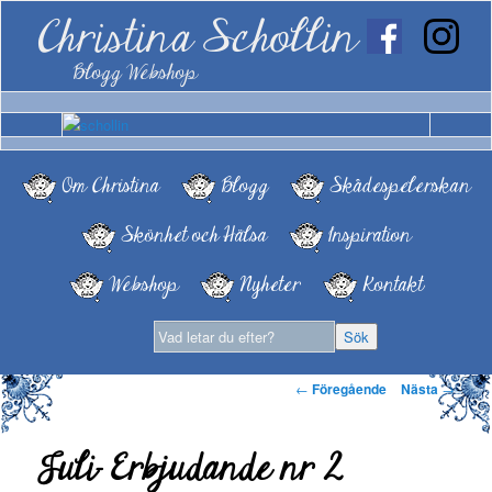
Christina Schollin
Blogg Webshop
Om Christina
Blogg
Skådespelerskan
Skönhet och Hälsa
Inspiration
Webshop
Nyheter
Kontakt
Inläggsnavigering
←
Föregående
Nästa
→
Juli- Erbjudande nr 2