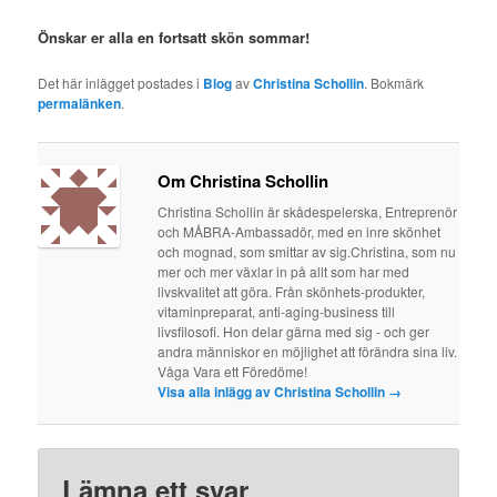
Önskar er alla en fortsatt skön sommar!
Det här inlägget postades i
Blog
av
Christina Schollin
. Bokmärk
permalänken
.
Om Christina Schollin
Christina Schollin är skådespelerska, Entreprenör
och MÅBRA-Ambassadör, med en inre skönhet
och mognad, som smittar av sig.Christina, som nu
mer och mer växlar in på allt som har med
livskvalitet att göra. Från skönhets-produkter,
vitaminpreparat, anti-aging-business till
livsfilosofi. Hon delar gärna med sig - och ger
andra människor en möjlighet att förändra sina liv.
Våga Vara ett Föredöme!
Visa alla inlägg av Christina Schollin
→
Lämna ett svar