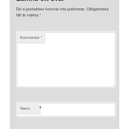
Din e-postadress kommer inte publiceras.
Obligatoriska
fält är märkta
*
Kommentar
*
*
Namn