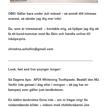
OBS! Gäller bara under Juli månad – så anmäl ditt intresse
snarast, så sänder jag dig mer info!
Du, som är intresserad – kontakta mig, så hjälper jag dig att
få ett kund-nummer med Nu Skin och handla online till
inköps-pris.
christina.schollin@gmail.com
__________________________________________________
Look, feel and live younger longer!
Så Dagens tips: AP24 Whitening Toothpaste. Beställ den NU.
Varför inte genast i dag eller i morgon – då jag har en
kampanj som gäller just
tandkrämen.
En bättre tandcréme finns inte – om ni frågar mig! Se
nedanstående bilder + videon med chefsforskaren Joe