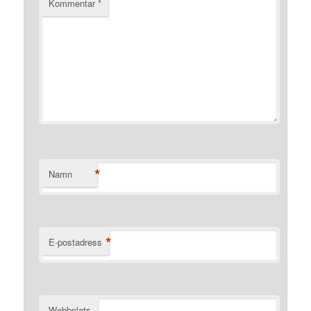
Kommentar
*
*
Namn
*
E-postadress
Webbplats