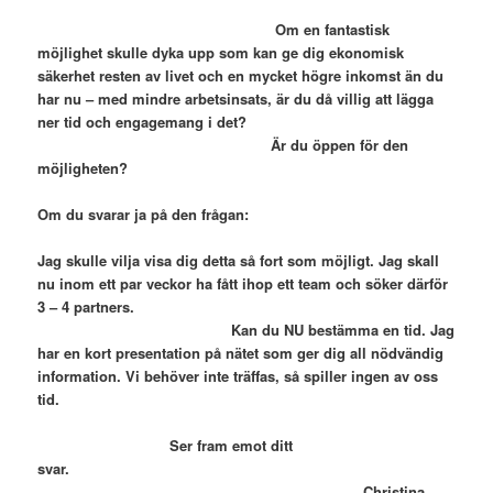
Om en fantastisk
möjlighet skulle dyka upp som kan ge dig ekonomisk
säkerhet resten av livet och en mycket högre inkomst än du
har nu – med mindre arbetsinsats, är du då villig att lägga
ner tid och engagemang i det?
Är du öppen för den
möjligheten?
Om du svarar ja på den frågan:
Jag skulle vilja visa dig detta så fort som möjligt. Jag skall
nu inom ett par veckor ha fått ihop ett team och söker därför
3 – 4 partners.
Kan du NU bestämma en tid. Jag
har en kort presentation på nätet som ger dig all nödvändig
information. Vi behöver inte träffas, så spiller ingen av oss
tid.
Ser fram emot ditt
svar.
Christina