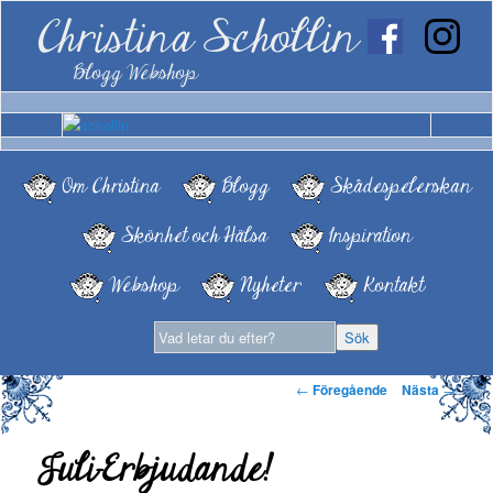
Christina Schollin
Blogg Webshop
Om Christina
Blogg
Skådespelerskan
Skönhet och Hälsa
Inspiration
Webshop
Nyheter
Kontakt
Inläggsnavigering
←
Föregående
Nästa
→
Juli-Erbjudande!