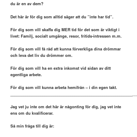
du är en av dem?
Det här är för dig som alltid säger att du ”inte har tid”.
För dig som vill skaffa dig MER tid för det som är viktigt i
livet: Familj, socialt umgänge, resor, fritids-intressen m.m.
För dig som vill få råd att kunna förverkliga dina drömmar
och leva det liv du drömmer om.
För dig som vill ha en extra inkomst vid sidan av ditt
egentliga arbete.
För dig som vill kunna arbeta hemifrån – i din egen takt.
_________________________________________________________
__
Jag vet ju inte om det här är någonting för dig, jag vet inte
ens om du kvalificerar.
Så min fråga till dig är: