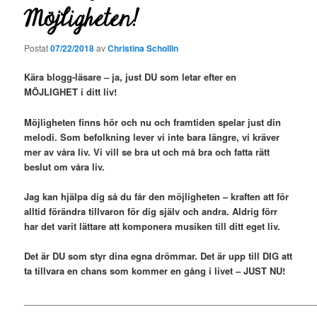
Möjligheten!
Postat
07/22/2018
av
Christina Schollin
Kära blogg-läsare – ja, just DU som letar efter en
MÖJLIGHET i ditt liv!
Möjligheten finns hör och nu och framtiden spelar just din
melodi. Som befolkning lever vi inte bara längre, vi kräver
mer av våra liv. Vi vill se bra ut och må bra och fatta rätt
beslut om våra liv.
Jag kan hjälpa dig så du får den möjligheten – kraften att för
alltid förändra tillvaron för dig själv och andra. Aldrig förr
har det varit lättare att komponera musiken till ditt eget liv.
Det är DU som styr dina egna drömmar. Det är upp till DIG att
ta tillvara en chans som kommer en gång i livet – JUST NU!
___________________________________________________________