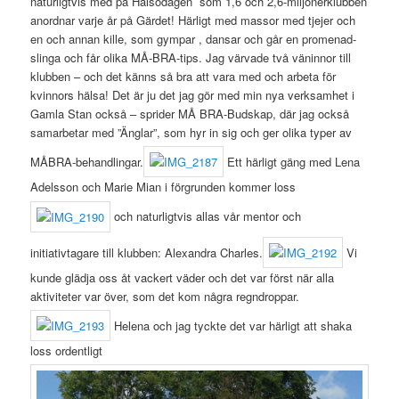
naturligtvis med på Hälsodagen som 1,6 och 2,6-miljonerklubben
anordnar varje år på Gärdet! Härligt med massor med tjejer och
en och annan kille, som gympar , dansar och går en promenad-
slinga och får olika MÅ-BRA-tips. Jag värvade två väninnor till
klubben – och det känns så bra att vara med och arbeta för
kvinnors hälsa! Det är ju det jag gör med min nya verksamhet i
Gamla Stan också – sprider MÅ BRA-Budskap, där jag också
samarbetar med ”Änglar”, som hyr in sig och ger olika typer av
MÅBRA-behandlingar.
Ett härligt gäng med Lena
Adelsson och Marie Mian i förgrunden kommer loss
och naturligtvis allas vår mentor och
initiativtagare till klubben: Alexandra Charles.
Vi
kunde glädja oss åt vackert väder och det var först när alla
aktiviteter var över, som det kom några regndroppar.
Helena och jag tyckte det var härligt att shaka
loss ordentligt