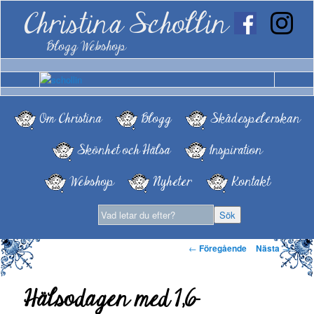
Christina Schollin
Blogg Webshop
Om Christina
Blogg
Skådespelerskan
Skönhet och Hälsa
Inspiration
Webshop
Nyheter
Kontakt
Inläggsnavigering
←
Föregående
Nästa
→
Hälsodagen med 1,6-