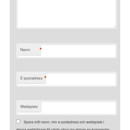
*
Namn
*
E-postadress
Webbplats
Spara mitt namn, min e-postadress och webbplats i
denna webbläsare till nästa gång jag skriver en kommentar.