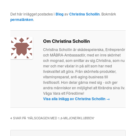
Det här inlägget postades i
Blog
av
Christina Schollin
. Bokmärk
permalänken
.
Om Christina Schollin
Christina Schollin är skådespelerska, Entreprenör
och MÅBRA-Ambassadör, med en inre skönhet
och mognad, som smittar av sig.Christina, som nu
mer och mer växlar in på allt som har med
livskvalitet att göra. Från skönhets-produkter,
vitaminpreparat, anti-aging-business till
livsfilosofi. Hon delar gärna med sig - och ger
andra människor en möjlighet att förändra sina liv.
Våga Vara ett Föredöme!
Visa alla inlägg av Christina Schollin
→
4 SVAR PÅ ”
HÄLSODAGEN MED 1,6-MILJONERKLUBBEN
”