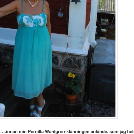
g
….innan min Pernilla Wahlgren-klänningen anlände, som jag helst 