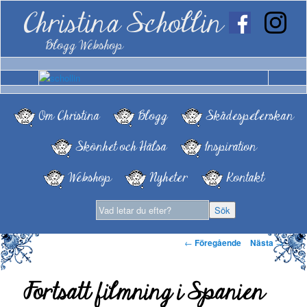
Christina Schollin
Blogg Webshop
Om Christina
Blogg
Skådespelerskan
Skönhet och Hälsa
Inspiration
Webshop
Nyheter
Kontakt
Inläggsnavigering
←
Föregående
Nästa
→
Fortsatt filmning i Spanien