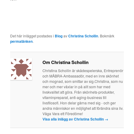
Det här inlägget postades i
Blog
av
Christina Schollin
. Bokmärk
permalänken
.
Om Christina Schollin
Christina Schollin är skådespelerska, Entreprenör
och MÅBRA-Ambassadör, med en inre skönhet
och mognad, som smittar av sig.Christina, som nu
mer och mer växlar in på allt som har med
livskvalitet att göra. Från skönhets-produkter,
vitaminpreparat, anti-aging-business till
livsfilosofi. Hon delar gärna med sig - och ger
andra människor en möjlighet att förändra sina liv.
Våga Vara ett Föredöme!
Visa alla inlägg av Christina Schollin
→