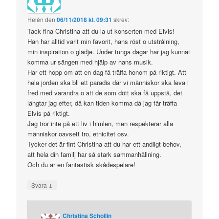
Helén
den
06/11/2018 kl. 09:31
skrev:
Tack fina Christina att du la ut konserten med Elvis!
Han har alltid varit min favorit, hans röst o utstrålning,
min inspiration o glädje. Under tunga dagar har jag kunnat
komma ur sängen med hjälp av hans musik.
Har ett hopp om att en dag få träffa honom på riktigt. Att
hela jorden ska bli ett paradis där vi människor ska leva i
fred med varandra o att de som dött ska få uppstå, det
längtar jag efter, då kan tiden komma då jag får träffa
Elvis på riktigt.
Jag tror inte på ett liv i himlen, men respekterar alla
människor oavsett tro, etnicitet osv.
Tycker det är fint Christina att du har ett andligt behov,
att hela din familj har så stark sammanhållning.
Och du är en fantastisk skådespelare!
↓
Svara
Christina Schollin