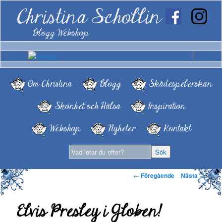
Christina Schollin
Blogg Webshop
Om Christina
Blogg
Skådespelerskan
Skönhet och Hälsa
Inspiration
Webshop
Nyheter
Kontakt
Inläggsnavigering
←
Föregående
Nästa
→
Elvis Presley i Globen!