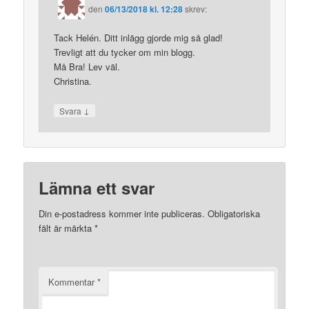
den
06/13/2018 kl. 12:28
skrev:
Tack Helén. Ditt inlägg gjorde mig så glad!
Trevligt att du tycker om min blogg.
Må Bra! Lev väl.
Christina.
↓
Svara
Lämna ett svar
Din e-postadress kommer inte publiceras.
Obligatoriska
fält är märkta
*
Kommentar
*