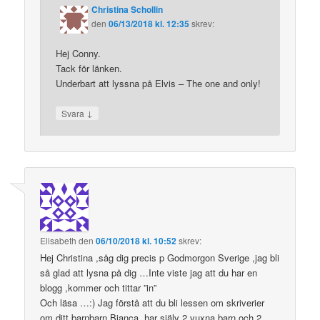
Christina Schollin
den
06/13/2018 kl. 12:35
skrev:
Hej Conny.
Tack för länken.
Underbart att lyssna på Elvis – The one and only!
↓
Svara
Elisabeth
den
06/10/2018 kl. 10:52
skrev:
Hej Christina ,såg dig precis p Godmorgon Sverige ,jag bli
så glad att lysna på dig …Inte viste jag att du har en
blogg ,kommer och tittar ”in”
Och läsa …:) Jag förstå att du bli lessen om skriverier
om ditt barnbarn Bianca ,har själv 2 vuxna barn och 2