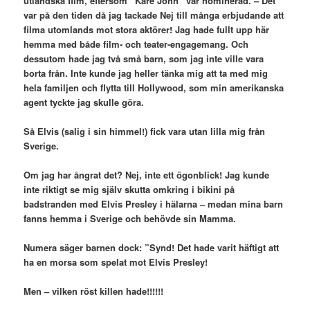
utländska film, eftersom ”Käre John” var nominerad. – Det
var på den tiden då jag tackade Nej till många erbjudande att
filma utomlands mot stora aktörer! Jag hade fullt upp här
hemma med både film- och teater-engagemang. Och
dessutom hade jag två små barn, som jag inte ville vara
borta från. Inte kunde jag heller tänka mig att ta med mig
hela familjen och flytta till Hollywood, som min amerikanska
agent tyckte jag skulle göra.
Så Elvis (salig i sin himmel!) fick vara utan lilla mig från
Sverige.
Om jag har ångrat det? Nej, inte ett ögonblick! Jag kunde
inte riktigt se mig själv skutta omkring i bikini på
badstranden med Elvis Presley i hälarna – medan mina barn
fanns hemma i Sverige och behövde sin Mamma.
Numera säger barnen dock: ”Synd! Det hade varit häftigt att
ha en morsa som spelat mot Elvis Presley!
Men – vilken röst killen hade!!!!!!