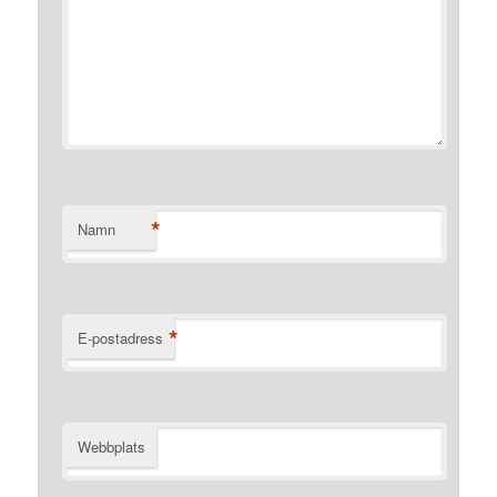
*
Namn
*
E-postadress
Webbplats