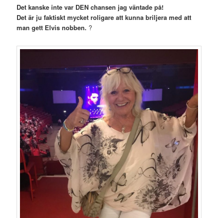
Det kanske inte var DEN chansen jag väntade på!
Det är ju faktiskt mycket roligare att kunna briljera med att
man gett Elvis nobben.
?