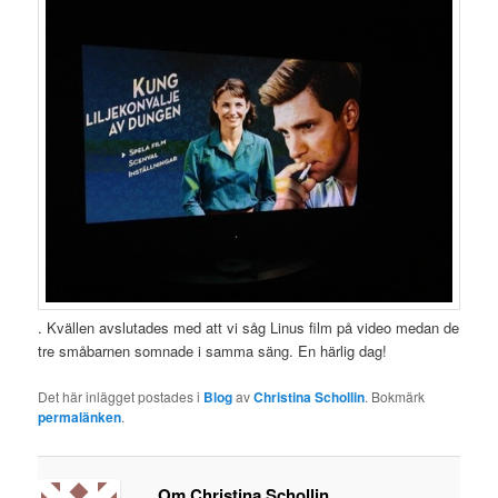
. Kvällen avslutades med att vi såg Linus film på video medan de
tre småbarnen somnade i samma säng. En härlig dag!
Det här inlägget postades i
Blog
av
Christina Schollin
. Bokmärk
permalänken
.
Om Christina Schollin