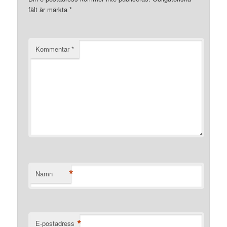
fält är märkta
*
Kommentar
*
*
Namn
*
E-postadress