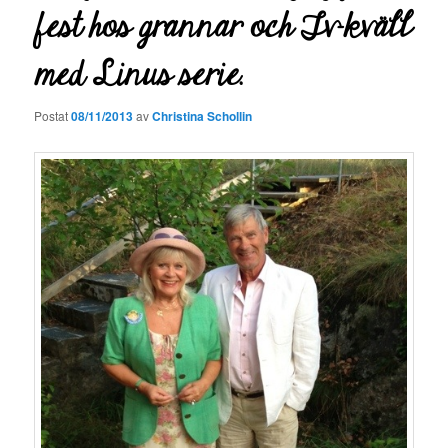
fest hos grannar och Tv-kväll
med Linus serie.
Postat
08/11/2013
av
Christina Schollin