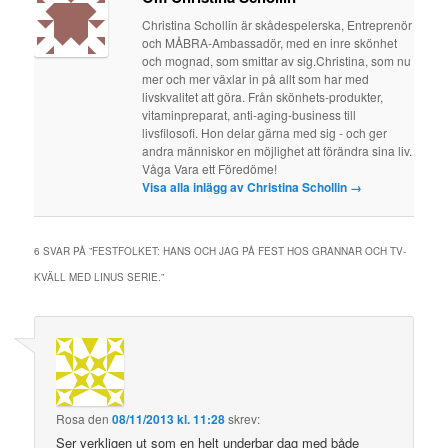
Christina Schollin är skådespelerska, Entreprenör
och MÅBRA-Ambassadör, med en inre skönhet
och mognad, som smittar av sig.Christina, som nu
mer och mer växlar in på allt som har med
livskvalitet att göra. Från skönhets-produkter,
vitaminpreparat, anti-aging-business till
livsfilosofi. Hon delar gärna med sig - och ger
andra människor en möjlighet att förändra sina liv.
Våga Vara ett Föredöme!
Visa alla inlägg av Christina Schollin
→
6 SVAR PÅ ”
FESTFOLKET: HANS OCH JAG PÅ FEST HOS GRANNAR OCH TV-
KVÄLL MED LINUS SERIE.
”
Rosa
den
08/11/2013 kl. 11:28
skrev:
Ser verkligen ut som en helt underbar dag med både