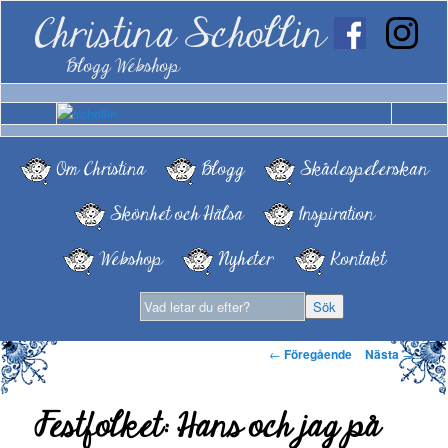
Christina Schollin
Blogg Webshop
Om Christina
Blogg
Skådespelerskan
Skönhet och Hälsa
Inspiration
Webshop
Nyheter
Kontakt
Inläggsnavigering
←
Föregående
Nästa
→
Festfolket: Hans och jag på