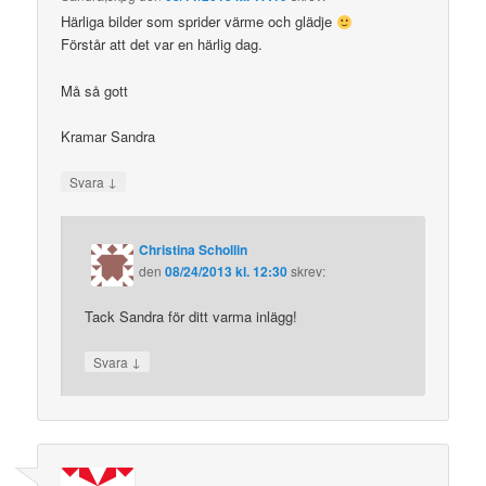
Härliga bilder som sprider värme och glädje
Förstår att det var en härlig dag.
Må så gott
Kramar Sandra
↓
Svara
Christina Schollin
den
08/24/2013 kl. 12:30
skrev:
Tack Sandra för ditt varma inlägg!
↓
Svara