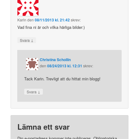
Karin
den
08/11/2013 kl. 21:42
skrev:
Vad fina ni är och vilka härliga bilder:)
↓
Svara
Christina Schollin
den
08/24/2013 kl. 12:31
skrev:
Tack Karin. Trevligt att du hittat min blogg!
↓
Svara
Lämna ett svar
Din e-postadress kommer inte publiceras.
Obligatoriska