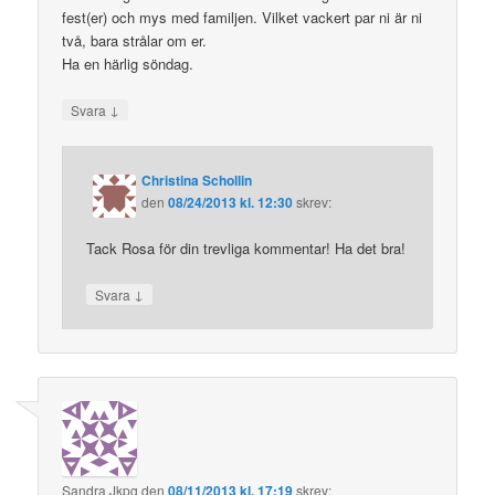
fest(er) och mys med familjen. Vilket vackert par ni är ni
två, bara strålar om er.
Ha en härlig söndag.
↓
Svara
Christina Schollin
den
08/24/2013 kl. 12:30
skrev:
Tack Rosa för din trevliga kommentar! Ha det bra!
↓
Svara
Sandra,Jkpg
den
08/11/2013 kl. 17:19
skrev: