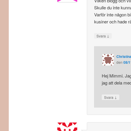
Vilken blogg och vi
Skulle du inte kunna
Varför inte någon b
kusiner och hade rä
↓
Svara
Christina
den
08/1
Hej Mimmi. Ja
jag att dela me
↓
Svara