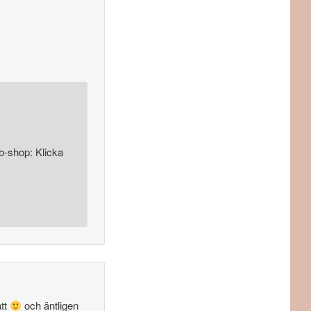
b-shop: Klicka
ått
och äntligen