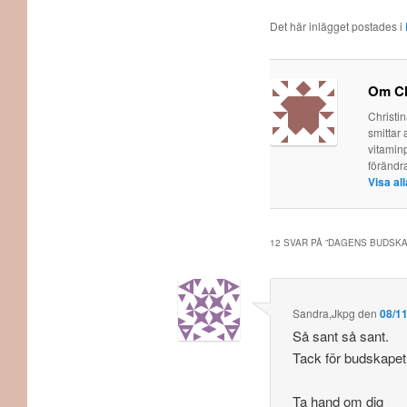
Det här inlägget postades i
Om Ch
Christi
smittar 
vitaminp
förändr
Visa al
12 SVAR PÅ ”
DAGENS BUDSKAP
Sandra,Jkpg
den
08/11
Så sant så sant.
Tack för budskapet
Ta hand om dig