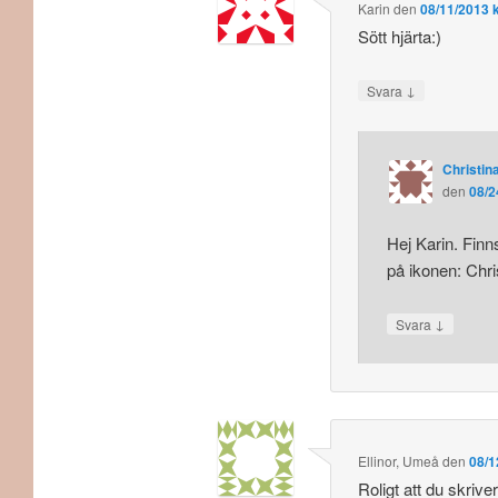
Karin
den
08/11/2013 k
Sött hjärta:)
↓
Svara
Christina
den
08/2
Hej Karin. Finn
på ikonen: Chri
↓
Svara
Ellinor, Umeå
den
08/1
Roligt att du skri