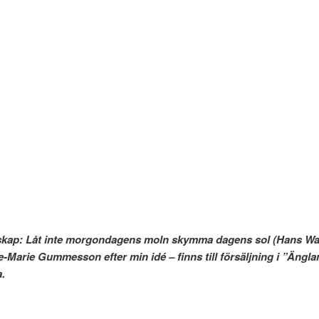
udskap: Låt inte morgondagens moln skym
ie Gummesson efter min idé – finns till försäljning i ”Änglar 
.