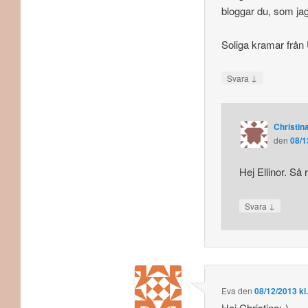
bloggar du, som ja
Soliga kramar frå
↓
Svara
Christina
den
08/1
Hej Ellinor. Så 
↓
Svara
Eva
den
08/12/2013 kl
Hej Christina:-)