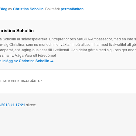
Blog
av
Christina Schollin
. Bokmärk
permalänken
.
ristina Schollin
na Schollin är skådespelerska, Entreprenör och MÅBRA-Ambassadör, med en inre
av sig.Christina, som nu mer och mer växlar in på allt som har med livskvalitet att g
reparat, anti-aging-business till livsfilosofi. Hon delar gärna med sig - och ger and
a sina liv. Våga Vara ett Föredöme!
la inlägg av Christina Schollin
→
 MED CHRISTINA-HJÄRTA.
”
/2013 kl. 17:21
skrev: