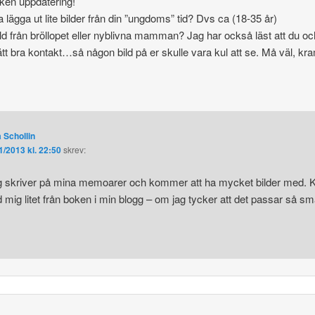
lken uppdatering!
 lägga ut lite bilder från din ”ungdoms” tid? Dvs ca (18-35 år)
ild från bröllopet eller nyblivna mamman? Jag har också läst att du o
tt bra kontakt…så någon bild på er skulle vara kul att se. Må väl, kr
 Schollin
1/2013 kl. 22:50
skrev:
g skriver på mina memoarer och kommer att ha mycket bilder med.
d mig litet från boken i min blogg – om jag tycker att det passar så 