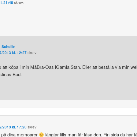
l. 21:40
skrev:
 Schollin
4/2013 kl. 12:27
skrev:
s att köpa i min MåBra-Oas iGamla Stan. Eller att beställa via min we
stinas Bod.
2/2013 kl. 17:20
skrev:
ver på dina memoarer
längtar tills man får läsa den. Fin sida du har f