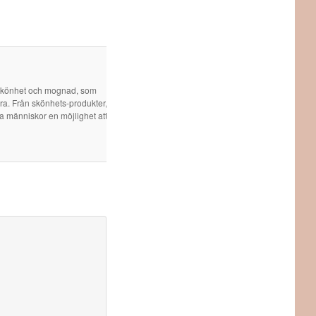
 skönhet och mognad, som
öra. Från skönhets-produkter,
ra människor en möjlighet att