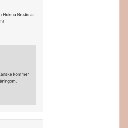
ch Helena Brodin är
am!
 Kanske kommer
småningom.