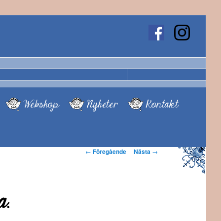
Webshop
Nyheter
Kontakt
Inläggsnavigering
←
Föregående
Nästa
→
a.