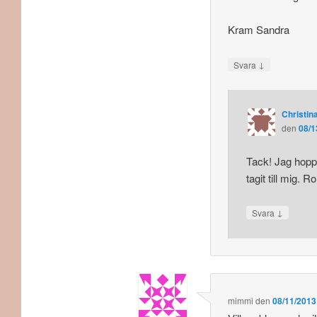
Kram Sandra
↓
Svara
Christina
den
08/1
Tack! Jag hopp
tagit till mig. R
↓
Svara
mimmi
den
08/11/2013 