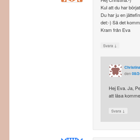
Kul att du har börja
Du har ju en jättefi
det:-) Så det komm
Kram från Eva
↓
Svara
Christina
den
08/2
Hej Eva. Ja, Pe
att läsa kommen
↓
Svara