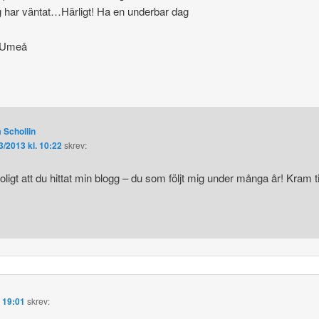
g har väntat…Härligt! Ha en underbar dag
n Umeå
 Schollin
3/2013 kl. 10:22
skrev:
roligt att du hittat min blogg – du som följt mig under många år! Kram til
. 19:01
skrev: