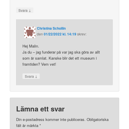
↓
Svara
Christina Schollin
den
01/22/2022 kl. 14:19
skrev:
Hej Malin.
Ja du – jag funderar på var jag ska göra av allt
som är samlat. Kanske blir det ett museum i
framtiden? Vem vet!
↓
Svara
Lämna ett svar
Din e-postadress kommer inte publiceras.
Obligatoriska
fält är märkta
*