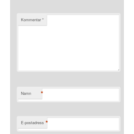
Kommentar
*
*
Namn
*
E-postadress