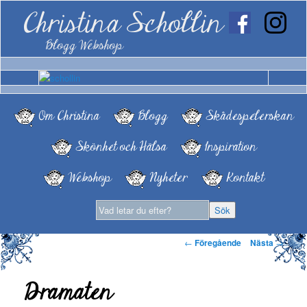
Christina Schollin
Blogg Webshop
Om Christina
Blogg
Skådespelerskan
Skönhet och Hälsa
Inspiration
Webshop
Nyheter
Kontakt
Inläggsnavigering
←
Föregående
Nästa
→
Dramaten