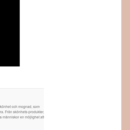
 skönhet och mognad, som
öra. Från skönhets-produkter,
ra människor en möjlighet att