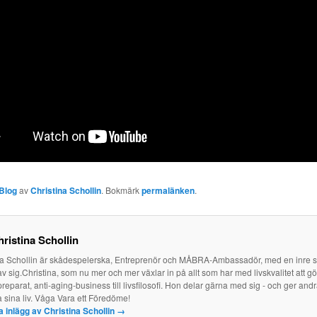
Blog
av
Christina Schollin
. Bokmärk
permalänken
.
ristina Schollin
na Schollin är skådespelerska, Entreprenör och MÅBRA-Ambassadör, med en inre
av sig.Christina, som nu mer och mer växlar in på allt som har med livskvalitet att g
reparat, anti-aging-business till livsfilosofi. Hon delar gärna med sig - och ger and
a sina liv. Våga Vara ett Föredöme!
la inlägg av Christina Schollin
→