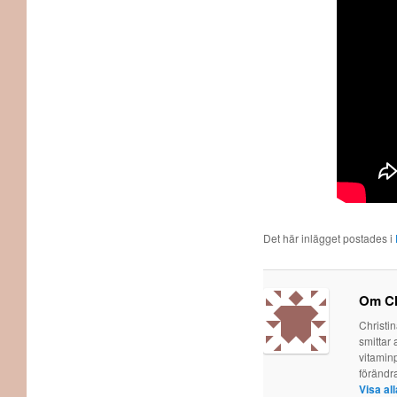
Det här inlägget postades i
Om Ch
Christi
smittar 
vitaminp
förändr
Visa al