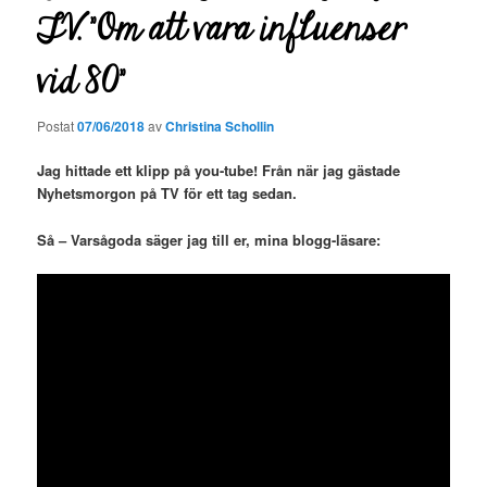
TV. ”Om att vara influenser
vid 80”
Postat
07/06/2018
av
Christina Schollin
Jag hittade ett klipp på you-tube! Från när jag gästade
Nyhetsmorgon på TV för ett tag sedan.
Så – Varsågoda säger jag till er, mina blogg-läsare: