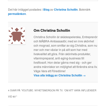
Det här inlägget postades i
Blog
av
Christina Schollin
. Bokmärk
permalänken
.
Om Christina Schollin
Christina Schollin är skådespelerska, Entreprenör
och MÅBRA-Ambassadör, med en inre skönhet
och mognad, som smittar av sig.Christina, som nu
mer och mer växlar in på allt som har med
livskvalitet att göra. Från skönhets-produkter,
vitaminpreparat, anti-aging-business till
livsfilosofi. Hon delar gärna med sig - och ger
andra människor en möjlighet att förändra sina liv.
Våga Vara ett Föredöme!
Visa alla inlägg av Christina Schollin
→
4 SVAR PÅ ”
YOUTUBE: NYHETSMORGON PÅ TV. ”OM ATT VARA INFLUENSER
VID 80”
”