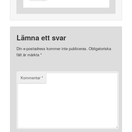
Lämna ett svar
Din e-postadress kommer inte publiceras.
Obligatoriska
fält är märkta
*
Kommentar
*