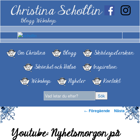
Christina Schollin
Blogg Webshop
Om Christina
Blogg
Skådespelerskan
Skönhet och Hälsa
Inspiration
Webshop
Nyheter
Kontakt
Inläggsnavigering
←
Föregående
Nästa
→
Youtube: Nyhetsmorgon på