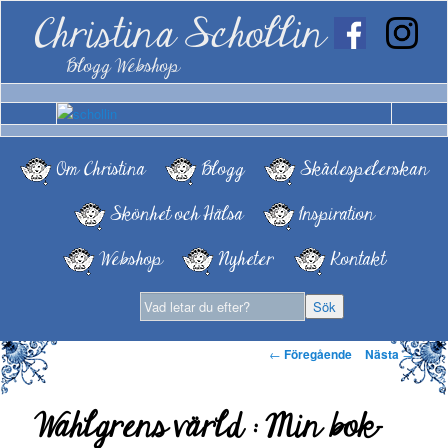
Christina Schollin
Blogg Webshop
Om Christina
Blogg
Skådespelerskan
Skönhet och Hälsa
Inspiration
Webshop
Nyheter
Kontakt
Inläggsnavigering
←
Föregående
Nästa
→
Wahlgrens värld : Min bok-