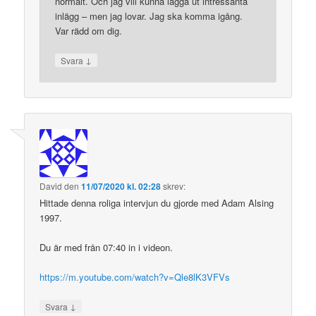
normalt. Och jag vill kunna lägga ut intressanta
inlägg – men jag lovar. Jag ska komma igång.
Var rädd om dig.
↓
Svara
David
den
11/07/2020 kl. 02:28
skrev:
Hittade denna roliga intervjun du gjorde med Adam Alsing
1997.
Du är med från 07:40 in i videon.
https://m.youtube.com/watch?v=Qle8lK3VFVs
↓
Svara