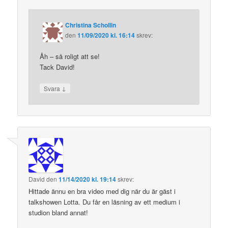
Christina Schollin
den
11/09/2020 kl. 16:14
skrev:
Åh – så roligt att se!
Tack David!
↓
Svara
David
den
11/14/2020 kl. 19:14
skrev:
Hittade ännu en bra video med dig när du är gäst i
talkshowen Lotta. Du får en läsning av ett medium i
studion bland annat!