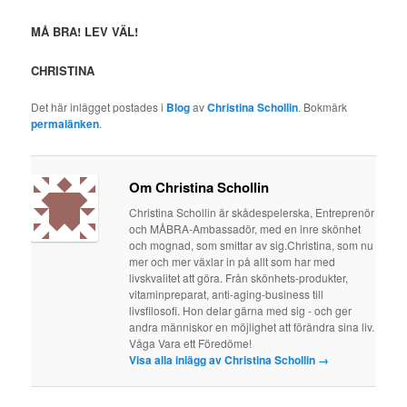
MÅ BRA! LEV VÄL!
CHRISTINA
Det här inlägget postades i
Blog
av
Christina Schollin
. Bokmärk
permalänken
.
Om Christina Schollin
Christina Schollin är skådespelerska, Entreprenör
och MÅBRA-Ambassadör, med en inre skönhet
och mognad, som smittar av sig.Christina, som nu
mer och mer växlar in på allt som har med
livskvalitet att göra. Från skönhets-produkter,
vitaminpreparat, anti-aging-business till
livsfilosofi. Hon delar gärna med sig - och ger
andra människor en möjlighet att förändra sina liv.
Våga Vara ett Föredöme!
Visa alla inlägg av Christina Schollin
→