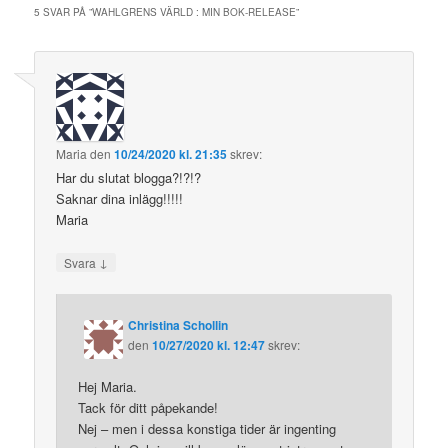
5 SVAR PÅ ”
WAHLGRENS VÄRLD : MIN BOK-RELEASE
”
Maria
den
10/24/2020 kl. 21:35
skrev:
Har du slutat blogga?!?!?
Saknar dina inlägg!!!!!
Maria
↓
Svara
Christina Schollin
den
10/27/2020 kl. 12:47
skrev:
Hej Maria.
Tack för ditt påpekande!
Nej – men i dessa konstiga tider är ingenting