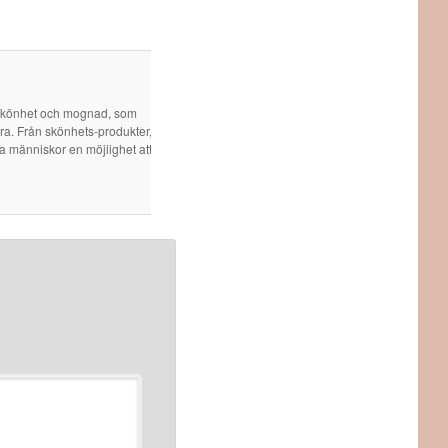
 skönhet och mognad, som
öra. Från skönhets-produkter,
ra människor en möjlighet att