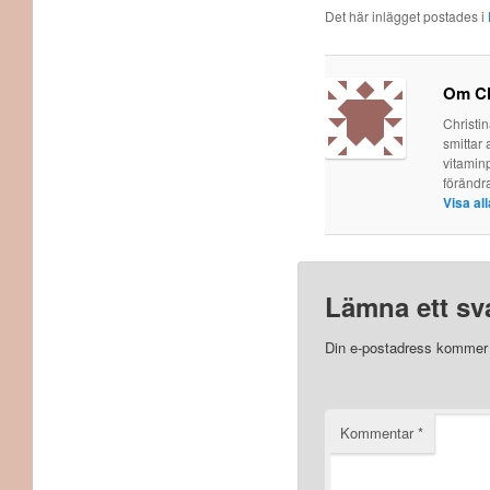
Det här inlägget postades i
Om Ch
Christi
smittar 
vitaminp
förändr
Visa al
Lämna ett sv
Din e-postadress kommer i
Kommentar
*