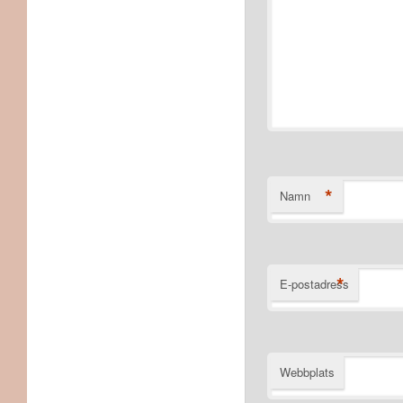
*
Namn
*
E-postadress
Webbplats