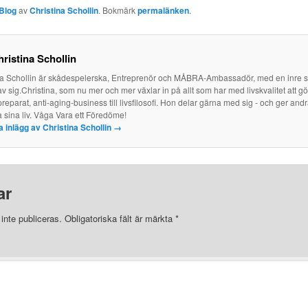
Blog
av
Christina Schollin
. Bokmärk
permalänken
.
ristina Schollin
na Schollin är skådespelerska, Entreprenör och MÅBRA-Ambassadör, med en inre
av sig.Christina, som nu mer och mer växlar in på allt som har med livskvalitet att g
reparat, anti-aging-business till livsfilosofi. Hon delar gärna med sig - och ger and
a sina liv. Våga Vara ett Föredöme!
la inlägg av Christina Schollin
→
ar
nte publiceras.
Obligatoriska fält är märkta
*