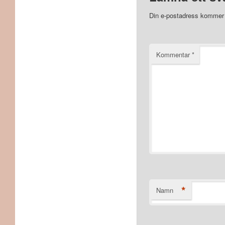
Din e-postadress kommer i
Kommentar
*
*
Namn