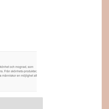
 skönhet och mognad, som
öra. Från skönhets-produkter,
ra människor en möjlighet att