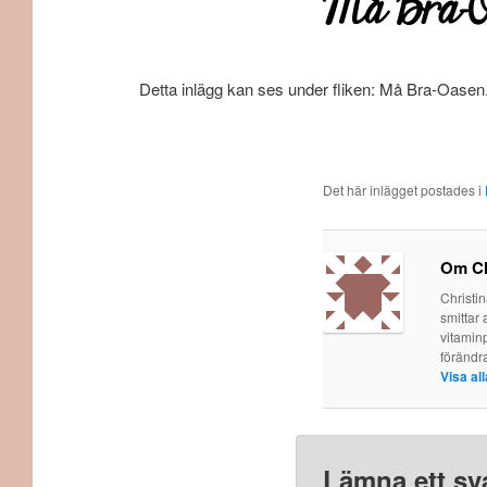
Må Bra-O
Detta inlägg kan ses under fliken: Må Bra-Oasen
Det här inlägget postades i
Om Ch
Christi
smittar 
vitaminp
förändr
Visa al
Lämna ett sv