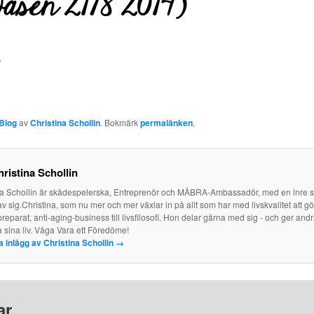
asen 21/8 2014)
.
Blog
av
Christina Schollin
. Bokmärk
permalänken
.
ristina Schollin
na Schollin är skådespelerska, Entreprenör och MÅBRA-Ambassadör, med en inre
av sig.Christina, som nu mer och mer växlar in på allt som har med livskvalitet att g
reparat, anti-aging-business till livsfilosofi. Hon delar gärna med sig - och ger and
a sina liv. Våga Vara ett Föredöme!
la inlägg av Christina Schollin
→
ar