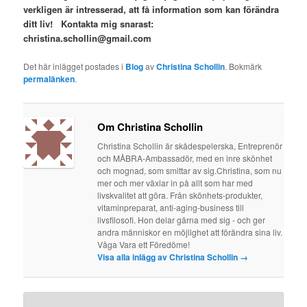
verkligen är intresserad, att få information som kan förändra
ditt liv! Kontakta mig snarast:
christina.schollin@gmail.com
Det här inlägget postades i
Blog
av
Christina Schollin
. Bokmärk
permalänken
.
Om Christina Schollin
Christina Schollin är skådespelerska, Entreprenör
och MÅBRA-Ambassadör, med en inre skönhet
och mognad, som smittar av sig.Christina, som nu
mer och mer växlar in på allt som har med
livskvalitet att göra. Från skönhets-produkter,
vitaminpreparat, anti-aging-business till
livsfilosofi. Hon delar gärna med sig - och ger
andra människor en möjlighet att förändra sina liv.
Våga Vara ett Föredöme!
Visa alla inlägg av Christina Schollin
→