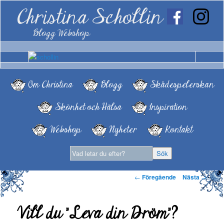
Christina Schollin
Blogg Webshop
Om Christina
Blogg
Skådespelerskan
Skönhet och Hälsa
Inspiration
Webshop
Nyheter
Kontakt
Inläggsnavigering
←
Föregående
Nästa
→
Vill du ”Leva din Dröm”?