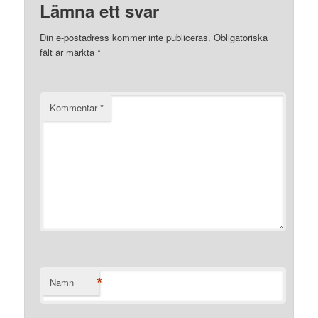
Lämna ett svar
Din e-postadress kommer inte publiceras.
Obligatoriska
fält är märkta
*
Kommentar
*
*
Namn