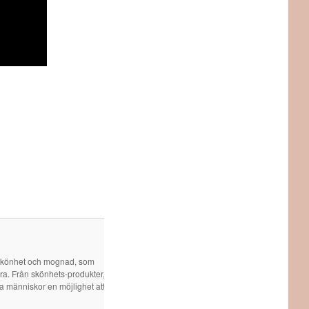
 skönhet och mognad, som
öra. Från skönhets-produkter,
ra människor en möjlighet att