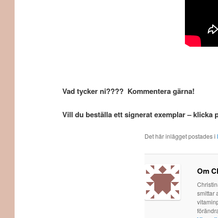
Vad tycker ni???? Kommentera gärna!
Vill du beställa ett signerat exemplar – klick
Det här inlägget postades i
Om Ch
Christi
smittar 
vitaminp
förändr