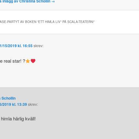
la inlägg av Christina Schollin
→
SE-PARTYT AV BOKEN ”ETT HIMLA LIV” PÅ SCALA-TEATERN!
”
1/15/2019 kl. 16:55
skrev:
 real star! ?
 Schollin
6/2019 kl. 13:39
skrev:
himla härlig kväll!