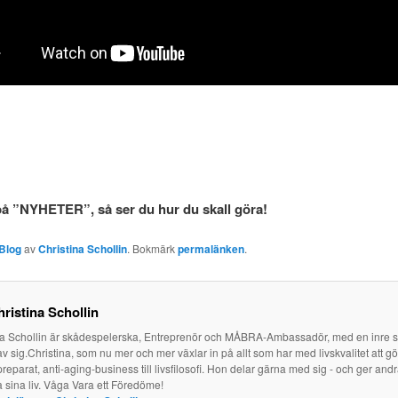
a på ”NYHETER”, så ser du hur du skall göra!
Blog
av
Christina Schollin
. Bokmärk
permalänken
.
ristina Schollin
na Schollin är skådespelerska, Entreprenör och MÅBRA-Ambassadör, med en inre
av sig.Christina, som nu mer och mer växlar in på allt som har med livskvalitet att g
reparat, anti-aging-business till livsfilosofi. Hon delar gärna med sig - och ger and
a sina liv. Våga Vara ett Föredöme!