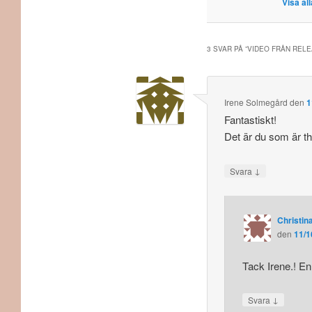
Visa al
3 SVAR PÅ ”
VIDEO FRÅN RELEA
Irene Solmegård
den
1
Fantastiskt!
Det är du som är the
↓
Svara
Christina
den
11/1
Tack Irene.! En 
↓
Svara