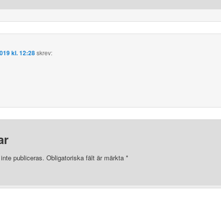
019 kl. 12:28
skrev:
ar
nte publiceras.
Obligatoriska fält är märkta
*