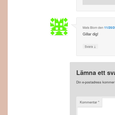
Mats Blom
den
11/20/2
Gillar dig!
↓
Svara
Lämna ett sv
Din e-postadress kommer i
Kommentar
*