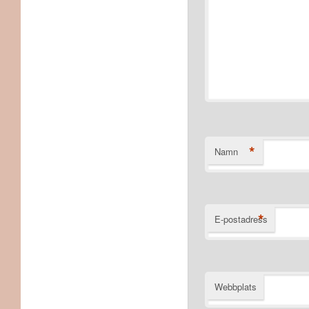
*
Namn
*
E-postadress
Webbplats