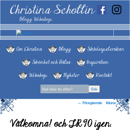
Christina Schollin
Blogg Webshop
Om Christina
Blogg
Skådespelerskan
Skönhet och Hälsa
Inspiration
Webshop
Nyheter
Kontakt
Inläggsnavigering
←
Föregående
Nästa
→
Välkomna! och TR 90 igen.