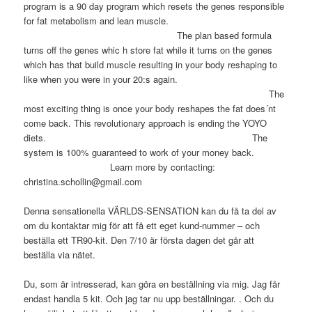
program is a 90 day program which resets the genes responsible
for fat metabolism and lean muscle.
The plan based formula
turns off the genes whic h store fat while it turns on the genes
which has that build muscle resulting in your body reshaping to
like when you were in your 20:s again.
The
most exciting thing is once your body reshapes the fat does´nt
come back. This revolutionary approach is ending the YOYO
diets. The
system is 100% guaranteed to work of your money back.
Learn more by contacting:
christina.schollin@gmail.com
Denna sensationella VÄRLDS-SENSATION kan du få ta del av
om du kontaktar mig för att få ett eget kund-nummer – och
beställa ett TR90-kit. Den 7/10 är första dagen det går att
beställa via nätet.
Du, som är intresserad, kan göra en beställning via mig. Jag får
endast handla 5 kit. Och jag tar nu upp beställningar. . Och du