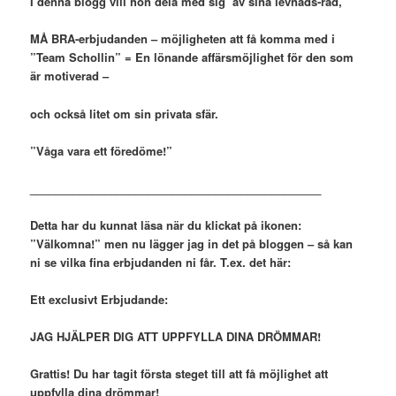
I denna blogg vill hon dela med sig av sina levnads-råd,
MÅ BRA-erbjudanden – möjligheten att få komma med i
”Team Schollin” = En lönande affärsmöjlighet för den som
är motiverad –
och också litet om sin privata sfär.
”Våga vara ett föredöme!”
_______________________________________________
Detta har du kunnat läsa när du klickat på ikonen:
”Välkomna!” men nu lägger jag in det på bloggen – så kan
ni se vilka fina erbjudanden ni får. T.ex. det här:
Ett exclusivt Erbjudande:
JAG HJÄLPER DIG ATT UPPFYLLA DINA DRÖMMAR!
Grattis! Du har tagit första steget till att få möjlighet att
uppfylla dina drömmar!