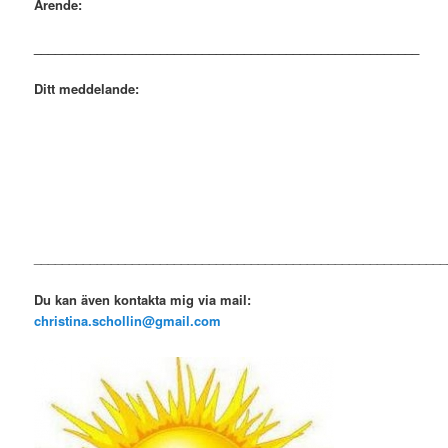
Ärende:
_______________________________________________________
Ditt meddelande:
___________________________________________________________
Du kan även kontakta mig via mail:
christina.schollin@gmail.com