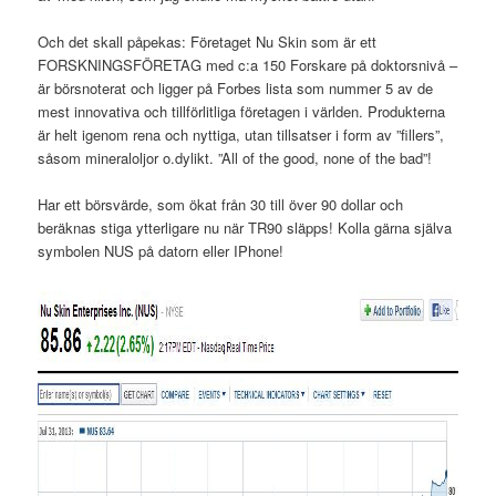
Och det skall påpekas: Företaget Nu Skin som är ett
FORSKNINGSFÖRETAG med c:a 150 Forskare på doktorsnivå –
är börsnoterat och ligger på Forbes lista som nummer 5 av de
mest innovativa och tillförlitliga företagen i världen. Produkterna
är helt igenom rena och nyttiga, utan tillsatser i form av ”fillers”,
såsom mineraloljor o.dylikt. ”All of the good, none of the bad”!
Har ett börsvärde, som ökat från 30 till över 90 dollar och
beräknas stiga ytterligare nu när TR90 släpps! Kolla gärna själva
symbolen NUS på datorn eller IPhone!