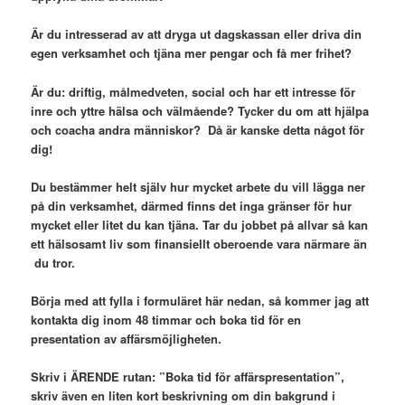
Är du intresserad av att dryga ut dagskassan eller driva din
egen verksamhet och tjäna mer pengar och få mer frihet?
Är du: driftig, målmedveten, social och har ett intresse för
inre och yttre hälsa och välmående? Tycker du om att hjälpa
och coacha andra människor? Då är kanske detta något för
dig!
Du bestämmer helt själv hur mycket arbete du vill lägga ner
på din verksamhet, därmed finns det inga gränser för hur
mycket eller litet du kan tjäna. Tar du jobbet på allvar så kan
ett hälsosamt liv som finansiellt oberoende vara närmare än
du tror.
Börja med att fylla i formuläret här nedan, så kommer jag att
kontakta dig inom 48 timmar och boka tid för en
presentation av affärsmöjligheten.
Skriv i ÄRENDE rutan: ”Boka tid för affärspresentation”,
skriv även en liten kort beskrivning om din bakgrund i