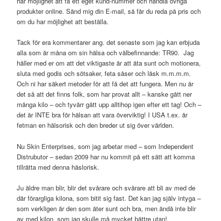
har möjlighet att få ett eget kund-nummer och handla övriga
produkter online. Sänd mig din E-mail, så får du reda på pris och
om du har möjlighet att beställa.
Tack för era kommentarer ang. det senaste som jag kan erbjuda
alla som är måna om sin hälsa och välbefinnande: TR90. Jag
håller med er om att det viktigaste är att äta sunt och motionera,
sluta med godis och sötsaker, feta såser och läsk m.m.m.m.
Och ni har säkert metoder för att få det att fungera. Men nu är
det så att det finns folk, som har provat allt – kanske gått ner
många kilo – och tyvärr gått upp alltihop igen efter ett tag! Och –
det är INTE bra för hälsan att vara överviktig! I USA t.ex. är
fetman en hälsorisk och den breder ut sig över världen.
Nu Skin Enterprises, som jag arbetar med – som Independent
Distrubutor – sedan 2009 har nu kommit på ett sätt att komma
tillrätta med denna häslorisk.
Ju äldre man blir, blir det svårare och svårare att bli av med de
där förargliga kilona, som bitit sig fast. Det kan jag själv intyga –
som verkligen är den som äter sunt och bra, men ändå inte blir
av med kilon, som jag skulle må mycket bättre utan!