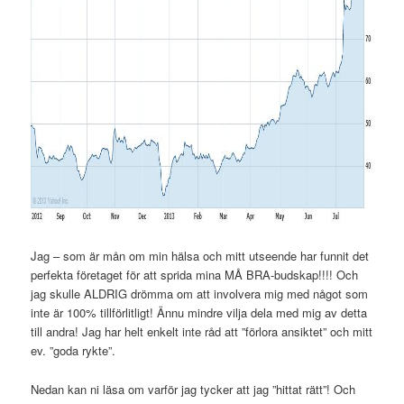
Jag – som är mån om min hälsa och mitt utseende har funnit det
perfekta företaget för att sprida mina MÅ BRA-budskap!!!! Och
jag skulle ALDRIG drömma om att involvera mig med något som
inte är 100% tillförlitligt! Ännu mindre vilja dela med mig av detta
till andra! Jag har helt enkelt inte råd att ”förlora ansiktet” och mitt
ev. ”goda rykte”.
Nedan kan ni läsa om varför jag tycker att jag ”hittat rätt”! Och