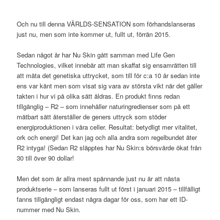
Och nu till denna VÄRLDS-SENSATION som förhandslanseras
just nu, men som inte kommer ut, fullt ut, förrän 2015.
Sedan något år har Nu Skin gått samman med Life Gen
Technologies, vilket innebär att man skaffat sig ensamrätten till
att mäta det genetiska uttrycket, som till för c:a 10 år sedan inte
ens var känt men som visat sig vara av största vikt när det gäller
takten i hur vi på olika sätt åldras. En produkt finns redan
tillgänglig – R2 – som innehåller naturingredienser som på ett
mätbart sätt återställer de geners uttryck som stöder
energiproduktionen i våra celler. Resultat: betydligt mer vitalitet,
ork och energi! Det kan jag och alla andra som regelbundet äter
R2 intyga! (Sedan R2 släpptes har Nu Skin:s börsvärde ökat från
30 till över 90 dollar!
Men det som är allra mest spännande just nu är att nästa
produktserie – som lanseras fullt ut först i januari 2015 – tillfälligt
fanns tillgängligt endast några dagar för oss, som har ett ID-
nummer med Nu Skin.