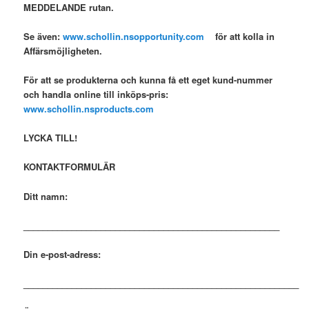
MEDDELANDE rutan.
Se även:
www.schollin.nsopportunity.com
för att kolla in
Affärsmöjligheten.
För att se produkterna och kunna få ett eget kund-nummer
och handla online till inköps-pris:
www.schollin.nsproducts.com
LYCKA TILL!
KONTAKTFORMULÄR
Ditt namn:
_____________________________________________________
Din e-post-adress:
_________________________________________________________