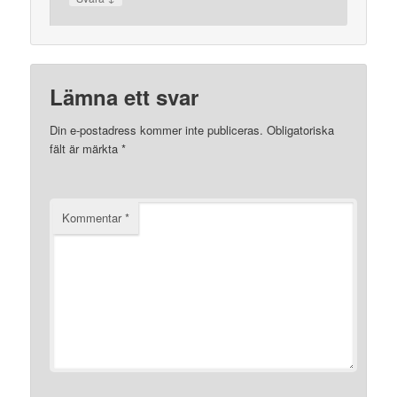
Lämna ett svar
Din e-postadress kommer inte publiceras.
Obligatoriska
fält är märkta
*
Kommentar
*