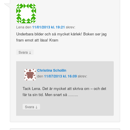
Lena
den
11/01/2013 kl. 19:21
skrev:
Underbara bilder och så mycket kärlek! Boken ser jag
fram emot att läsa! Kram
↓
Svara
Christina Schollin
den
11/07/2013 kl. 16:09
skrev:
Tack Lena. Det är mycket att skriva om – och det
får ta sin tid. Men snart så ……..
↓
Svara