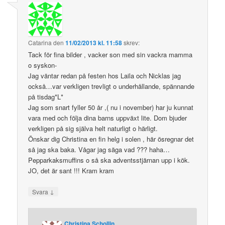
Catarina
den
11/02/2013 kl. 11:58
skrev:
Tack för fina bilder , vacker son med sin vackra mamma
o syskon-
Jag väntar redan på festen hos Laila och Nicklas jag
också…var verkligen trevligt o underhållande, spännande
på tisdag*L*
Jag som snart fyller 50 år ,( nu i november) har ju kunnat
vara med och följa dina barns uppväxt lite. Dom bjuder
verkligen på sig själva helt naturligt o härligt.
Önskar dig Christina en fin helg i solen , här ösregnar det
så jag ska baka. Vågar jag säga vad ??? haha…
Pepparkaksmuffins o så ska adventsstjärnan upp i kök.
JO, det är sant !!! Kram kram
↓
Svara
Christina Schollin