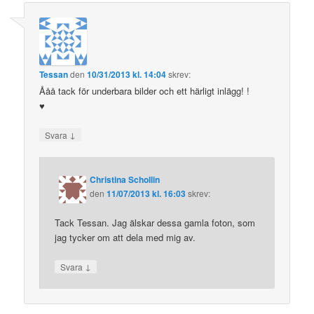
Tessan
den
10/31/2013 kl. 14:04
skrev:
Ååå tack för underbara bilder och ett härligt inlägg! !
♥
↓
Svara
Christina Schollin
den
11/07/2013 kl. 16:03
skrev:
Tack Tessan. Jag älskar dessa gamla foton, som
jag tycker om att dela med mig av.
↓
Svara