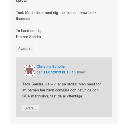
själva.
Tack för du delar med dig – en kanon throw back
thursday
Ta hand om dig
Kramar Sandra
↓
Svara
Christina Schollin
den
11/07/2013 kl. 16:13
skrev:
Tack Sandra. Ja – vi är så stolta! Men mest för
att barnen har blivit ödmjuka och naturliga och
BRA människor, fast de är offentliga.
↓
Svara