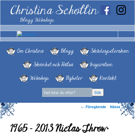
Christina Schollin
Blogg Webshop
Om Christina
Blogg
Skådespelerskan
Skönhet och Hälsa
Inspiration
Webshop
Nyheter
Kontakt
Inläggsnavigering
←
Föregående
Nästa
→
1965 – 2013 Niclas Throw-