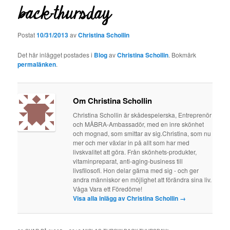
back-thursday
Postat
10/31/2013
av
Christina Schollin
Det här inlägget postades i
Blog
av
Christina Schollin
. Bokmärk
permalänken
.
Om Christina Schollin
Christina Schollin är skådespelerska, Entreprenör
och MÅBRA-Ambassadör, med en inre skönhet
och mognad, som smittar av sig.Christina, som nu
mer och mer växlar in på allt som har med
livskvalitet att göra. Från skönhets-produkter,
vitaminpreparat, anti-aging-business till
livsfilosofi. Hon delar gärna med sig - och ger
andra människor en möjlighet att förändra sina liv.
Våga Vara ett Föredöme!
Visa alla inlägg av Christina Schollin
→