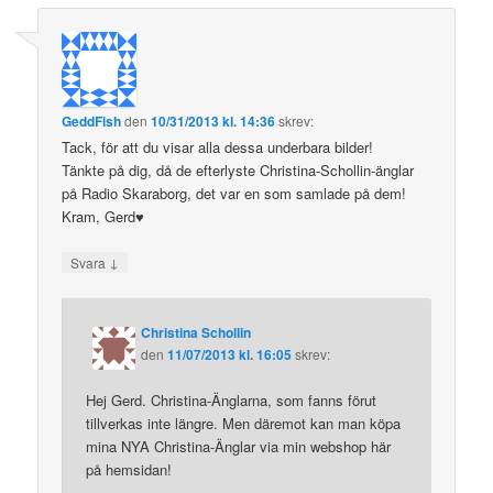
GeddFish
den
10/31/2013 kl. 14:36
skrev:
Tack, för att du visar alla dessa underbara bilder!
Tänkte på dig, då de efterlyste Christina-Schollin-änglar
på Radio Skaraborg, det var en som samlade på dem!
Kram, Gerd♥
↓
Svara
Christina Schollin
den
11/07/2013 kl. 16:05
skrev:
Hej Gerd. Christina-Änglarna, som fanns förut
tillverkas inte längre. Men däremot kan man köpa
mina NYA Christina-Änglar via min webshop här
på hemsidan!