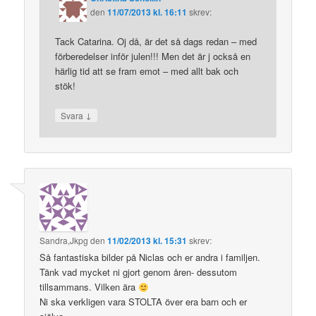
den
11/07/2013 kl. 16:11
skrev:
Tack Catarina. Oj då, är det så dags redan – med
förberedelser inför julen!!! Men det är j också en
härlig tid att se fram emot – med allt bak och
stök!
↓
Svara
Sandra,Jkpg
den
11/02/2013 kl. 15:31
skrev:
Så fantastiska bilder på Niclas och er andra i familjen.
Tänk vad mycket ni gjort genom åren- dessutom
tillsammans. Vilken ära
Ni ska verkligen vara STOLTA över era barn och er