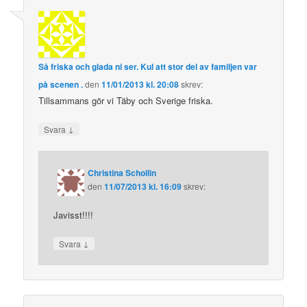
Så friska och glada ni ser. Kul att stor del av familjen var
på scenen .
den
11/01/2013 kl. 20:08
skrev:
Tillsammans gör vi Täby och Sverige friska.
↓
Svara
Christina Schollin
den
11/07/2013 kl. 16:09
skrev:
Javisst!!!!
↓
Svara