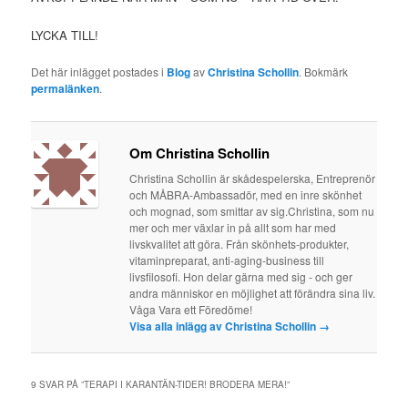
LYCKA TILL!
Det här inlägget postades i
Blog
av
Christina Schollin
. Bokmärk
permalänken
.
Om Christina Schollin
Christina Schollin är skådespelerska, Entreprenör
och MÅBRA-Ambassadör, med en inre skönhet
och mognad, som smittar av sig.Christina, som nu
mer och mer växlar in på allt som har med
livskvalitet att göra. Från skönhets-produkter,
vitaminpreparat, anti-aging-business till
livsfilosofi. Hon delar gärna med sig - och ger
andra människor en möjlighet att förändra sina liv.
Våga Vara ett Föredöme!
Visa alla inlägg av Christina Schollin
→
9 SVAR PÅ ”
TERAPI I KARANTÄN-TIDER! BRODERA MERA!
”