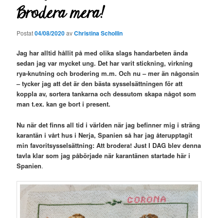
Brodera mera!
Postat
04/08/2020
av
Christina Schollin
Jag har alltid hållit på med olika slags handarbeten ända
sedan jag var mycket ung. Det har varit stickning, virkning
rya-knutning och brodering m.m. Och nu – mer än någonsin
– tycker jag att det är den bästa sysselsättningen för att
koppla av, sortera tankarna och dessutom skapa något som
man t.ex. kan ge bort i present.
Nu när det finns all tid i världen när jag befinner mig i sträng
karantän i vårt hus i Nerja, Spanien så har jag återupptagit
min favoritsysselsättning: Att brodera! Just I DAG blev denna
tavla klar som jag påbörjade när karantänen startade här i
Spanien
.