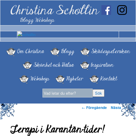
Christina Schollin
Blogg Webshop
Om Christina
Blogg
Skådespelerskan
Skönhet och Hälsa
Inspiration
Webshop
Nyheter
Kontakt
Inläggsnavigering
←
Föregående
Nästa
→
Terapi i Karantän-tider!