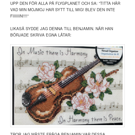
UPP DEN FÖR ALLA PÅ FLYGPLANET OCH SA: ”TITTA HÄR
VAD MIN MOJMOJ HAR SYTT TILL MIG! BLEV DEN INTE
FIIIIIIN!!!!”
LIKASÅ SYDDE JAG DENNA TILL BENJAMIN. NÄR HAN
BÖRJADE SKRIVA EGNA LÅTAR:
TROR JAG MÅSTE FRÅGA BENJAMIN VAR DESSA