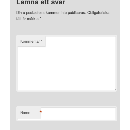
Lämna ett svar
Din e-postadress kommer inte publiceras.
Obligatoriska
fält är märkta
*
Kommentar
*
*
Namn