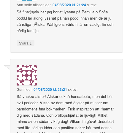
Ann-sofie nilsson
den
04/08/2020 kl. 21:24
skrev:
Så fina:)själv har jag börjat lyssna på Pernilla o Sofia
podd.Har aldrig lyssnat på nån podd innan men de är ju
så roliga :)Älskar Wahlgrens värld ni är en väldigt fin och
härlig familj:)
↓
Svara
Gunn
den
04/08/2020 kl. 23:21
skrev:
Så vackra alster! Älskar också handarbete, men det blir
av i perioder. Vissa av dem med änglar på minner om
barndomens fina bokmärken. Fick inspiration att ”härma”
dig med sådana. Och bröllopshjärtat är ljuvligt! Vilket
minne av en sådan viktig dag! Vilken fin gåva! Underbart
med lite härliga idéer och positiva saker här med dessa