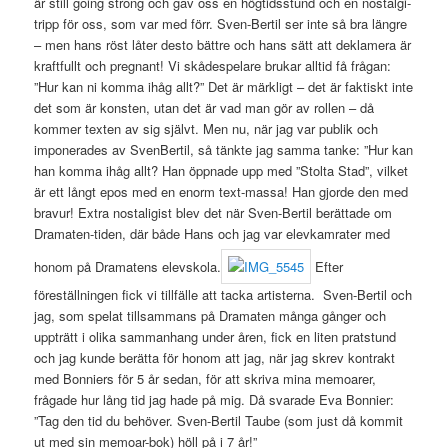
är still going strong och gav oss en högtidsstund och en nostalgi-
tripp för oss, som var med förr. Sven-Bertil ser inte så bra längre
– men hans röst låter desto bättre och hans sätt att deklamera är
kraftfullt och pregnant! Vi skådespelare brukar alltid få frågan:
”Hur kan ni komma ihåg allt?” Det är märkligt – det är faktiskt inte
det som är konsten, utan det är vad man gör av rollen – då
kommer texten av sig självt. Men nu, när jag var publik och
imponerades av SvenBertil, så tänkte jag samma tanke: ”Hur kan
han komma ihåg allt? Han öppnade upp med ”Stolta Stad”, vilket
är ett långt epos med en enorm text-massa! Han gjorde den med
bravur! Extra nostaligist blev det när Sven-Bertil berättade om
Dramaten-tiden, där både Hans och jag var elevkamrater med
honom på Dramatens elevskola.
Efter
föreställningen fick vi tillfälle att tacka artisterna. Sven-Bertil och
jag, som spelat tillsammans på Dramaten många gånger och
uppträtt i olika sammanhang under åren, fick en liten pratstund
och jag kunde berätta för honom att jag, när jag skrev kontrakt
med Bonniers för 5 år sedan, för att skriva mina memoarer,
frågade hur lång tid jag hade på mig. Då svarade Eva Bonnier:
”Tag den tid du behöver. Sven-Bertil Taube (som just då kommit
ut med sin memoar-bok) höll på i 7 år!”