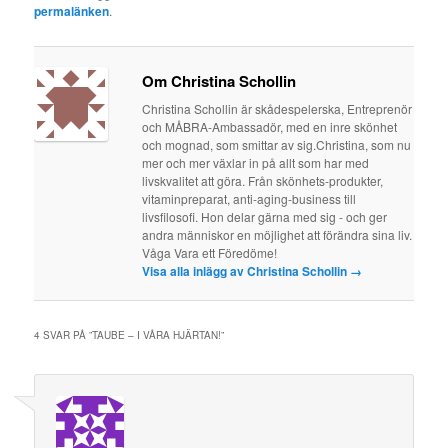
permalänken
.
Om Christina Schollin
Christina Schollin är skådespelerska, Entreprenör
och MÅBRA-Ambassadör, med en inre skönhet
och mognad, som smittar av sig.Christina, som nu
mer och mer växlar in på allt som har med
livskvalitet att göra. Från skönhets-produkter,
vitaminpreparat, anti-aging-business till
livsfilosofi. Hon delar gärna med sig - och ger
andra människor en möjlighet att förändra sina liv.
Våga Vara ett Föredöme!
Visa alla inlägg av Christina Schollin
→
4 SVAR PÅ ”
TAUBE – I VÅRA HJÄRTAN!
”