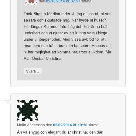
den
02/13/2014 kl. 07:57
skrev:
Tack Birgitta för dina rader. J, jag minns att ni var
så rara och skjutsade mig. När hyrde ni huset?
Hur länge? Kommer inte ihåg det. Här är nu helt
underbart och vi njuter av att kunna vara i Nerja
under vinter-perioden. Med vissa avbrott för att
resa hem och träffa bransch barnbarn. Hoppas att
ni har möjlighet att komma ner, trots sjukdom. Må
Väl! Önskar Christina.
↓
Svara
Malin Andersson
den
02/02/2014 kl. 19:10
skrev:
Åh va snygg och elegant du är christina, den där