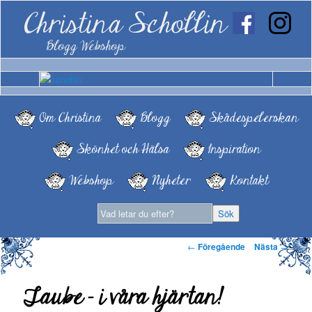
Christina Schollin
Blogg Webshop
Om Christina
Blogg
Skådespelerskan
Skönhet och Hälsa
Inspiration
Webshop
Nyheter
Kontakt
Inläggsnavigering
←
Föregående
Nästa
→
Taube – i våra hjärtan!