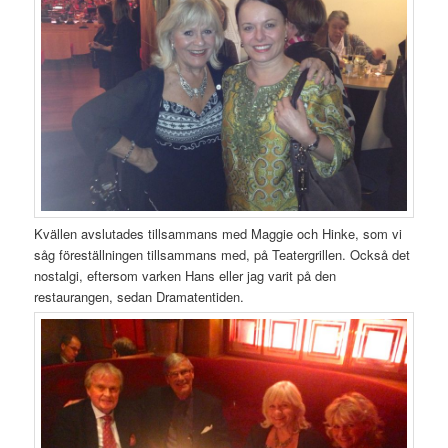
Kvällen avslutades tillsammans med Maggie och Hinke, som vi
såg föreställningen tillsammans med, på Teatergrillen. Också det
nostalgi, eftersom varken Hans eller jag varit på den
restaurangen, sedan Dramatentiden.