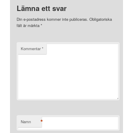
Lämna ett svar
Din e-postadress kommer inte publiceras.
Obligatoriska
fält är märkta
*
Kommentar
*
*
Namn