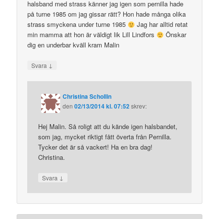
halsband med strass känner jag igen som pernilla hade
på turne 1985 om jag gissar rätt? Hon hade många olika
strass smyckena under turne 1985
Jag har alltid retat
min mamma att hon är väldigt lik Lill Lindfors
Önskar
dig en underbar kväll kram Malin
↓
Svara
Christina Schollin
den
02/13/2014 kl. 07:52
skrev:
Hej Malin. Så roligt att du kände igen halsbandet,
som jag, mycket riktigt fått överta från Pernilla.
Tycker det är så vackert! Ha en bra dag!
Christina.
↓
Svara