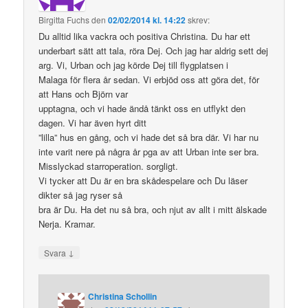
Birgitta Fuchs
den
02/02/2014 kl. 14:22
skrev:
Du alltid lika vackra och positiva Christina. Du har ett
underbart sätt att tala, röra Dej. Och jag har aldrig sett dej
arg. Vi, Urban och jag körde Dej till flygplatsen i
Malaga för flera år sedan. Vi erbjöd oss att göra det, för
att Hans och Björn var
upptagna, och vi hade ändå tänkt oss en utflykt den
dagen. Vi har även hyrt ditt
”lilla” hus en gång, och vi hade det så bra där. Vi har nu
inte varit nere på några år pga av att Urban inte ser bra.
Misslyckad starroperation. sorgligt.
Vi tycker att Du är en bra skådespelare och Du läser
dikter så jag ryser så
bra är Du. Ha det nu så bra, och njut av allt i mitt älskade
Nerja. Kramar.
↓
Svara
Christina Schollin