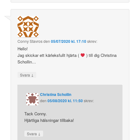
Conny Stavros
den
05/07/2020 kl. 17:10
skrev:
Hello!
Jag skickar ett kärleksfullt hjärta (
) till dig Christina
Schollin…
↓
Svara
Christina Schollin
den
05/08/2020 kl. 11:50
skrev:
Tack Conny.
Hjärtliga hälsningar tillbaka!
↓
Svara