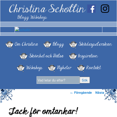
Christina Schollin
Blogg Webshop
Om Christina
Blogg
Skådespelerskan
Skönhet och Hälsa
Inspiration
Webshop
Nyheter
Kontakt
Inläggsnavigering
←
Föregående
Nästa
→
Tack för omtankar!