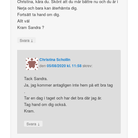
Christina, kära du. Skönt att du mår bättre nu och du är i
Nerja och bara kan återhämta dig.
Fortsätt ta hand om dig.
Allt väl
Kram Sandra ?
↓
Svara
Christina Schollin
den
05/08/2020 kl. 11:58
skrev:
Tack Sandra.
Ja, jag kommer antagligen inte hem på ett bra tag
.
Tar en dag i taget och har det bra där jag är.
Tag hand om dig också.
Kram.
↓
Svara