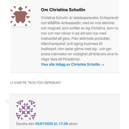
Om Christina Schollin
Christina Schollin är skådespelerska, Entreprenör
och MÅBRA-Ambassadör, med en inre skönhet
och mognad, som smittar av sig.Christina, som nu
mer och mer växlar in på allt som har med
livskvalitet att göra. Från skönhets-produkter,
vitaminpreparat, anti-aging-business till
livsfilosofi. Hon delar gärna med sig - och ger
andra människor en möjlighet att förändra sina liv.
Våga Vara ett Föredöme!
Visa alla inlägg av Christina Schollin
→
10 SVAR PÅ ”
TACK FÖR OMTANKAR!
”
Sandra
den
05/07/2020 kl. 17:06
skrev: