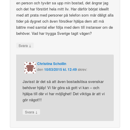
en person och tyvärr sa upp min bostad, det ångrar jag
och det har förstört hela mitt liv. Har därför börjat ideellt
med att prata med personer på telefon som mår dåligt alla
tider på dygnet och även försöker hjälpa dem att må
bättre med samtal eller följa med dem till instanser om de
behöver. Vad har trygga Sverige tagit vägen?
↓
Svara
Christina Schollin
den
10/03/2015 kl. 12:49
skrev:
Javisst är det så att även bostadslösa svenskar
behöver hjälp! Vi får göra så gott vi kan – och
hjälpa till där vi har möjlighet! Det viktiga är att vi
gör något!!!
↓
Svara