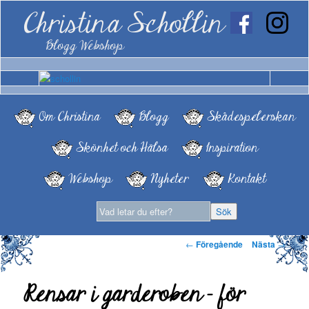
Christina Schollin
Blogg Webshop
Om Christina
Blogg
Skådespelerskan
Skönhet och Hälsa
Inspiration
Webshop
Nyheter
Kontakt
Inläggsnavigering
←
Föregående
Nästa
→
Rensar i garderoben – för