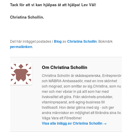
Tack för att vi kan hjälpas åt att hjälpa! Lev Väl!
Christina Schollin.
Det här inlägget postades i
Blog
av
Christina Schollin
. Bokmärk
permalänken
.
Om Christina Schollin
Christina Schollin är skådespelerska, Entreprenör
och MÅBRA-Ambassadör, med en inre skönhet
och mognad, som smittar av sig.Christina, som nu
mer och mer växlar in på allt som har med
livskvalitet att göra. Från skönhets-produkter,
vitaminpreparat, anti-aging-business till
livsfilosofi. Hon delar gärna med sig - och ger
andra människor en möjlighet att förändra sina liv.
Våga Vara ett Föredöme!
Visa alla inlägg av Christina Schollin
→