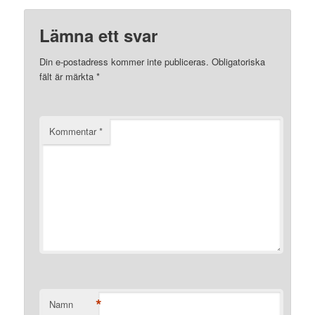
Lämna ett svar
Din e-postadress kommer inte publiceras.
Obligatoriska
fält är märkta
*
Kommentar
*
*
Namn