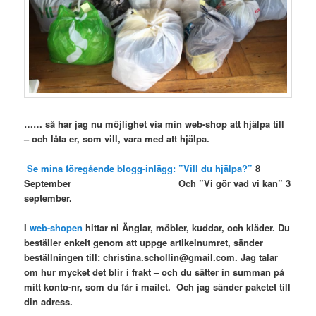
…… så har jag nu möjlighet via min web-shop att hjälpa till
– och låta er, som vill, vara med att hjälpa.
Se mina föregående blogg-inlägg: ”Vill du hjälpa?”
8
September
Och ”Vi gör vad vi kan” 3
september.
I
web-shopen
hittar ni Änglar, möbler, kuddar, och kläder. Du
beställer enkelt genom att uppge artikelnumret, sänder
beställningen till: christina.schollin@gmail.com. Jag talar
om hur mycket det blir i frakt – och du sätter in summan på
mitt konto-nr, som du får i mailet. Och jag sänder paketet till
din adress.