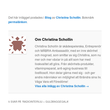
Det här inlägget postades i
Blog
av
Christina Schollin
. Bokmärk
permalänken
.
Om Christina Schollin
Christina Schollin är skådespelerska, Entreprenör
och MÅBRA-Ambassadör, med en inre skönhet
och mognad, som smittar av sig.Christina, som nu
mer och mer växlar in på allt som har med
livskvalitet att göra. Från skönhets-produkter,
vitaminpreparat, anti-aging-business till
livsfilosofi. Hon delar gärna med sig - och ger
andra människor en möjlighet att förändra sina liv.
Våga Vara ett Föredöme!
Visa alla inlägg av Christina Schollin
→
5 SVAR PÅ ”
RADIOINTERVJU + GULDBAGGEGALA
”