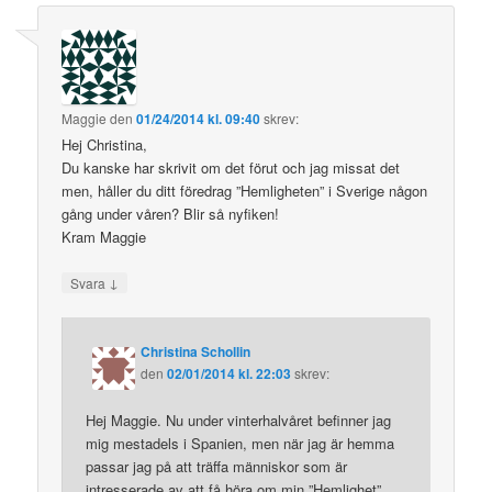
Maggie
den
01/24/2014 kl. 09:40
skrev:
Hej Christina,
Du kanske har skrivit om det förut och jag missat det
men, håller du ditt föredrag ”Hemligheten” i Sverige någon
gång under våren? Blir så nyfiken!
Kram Maggie
↓
Svara
Christina Schollin
den
02/01/2014 kl. 22:03
skrev:
Hej Maggie. Nu under vinterhalvåret befinner jag
mig mestadels i Spanien, men när jag är hemma
passar jag på att träffa människor som är
intresserade av att få höra om min ”Hemlighet”.