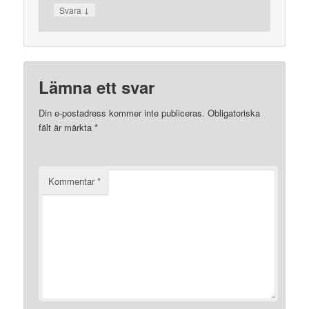
↓
Svara
Lämna ett svar
Din e-postadress kommer inte publiceras.
Obligatoriska
fält är märkta
*
Kommentar
*