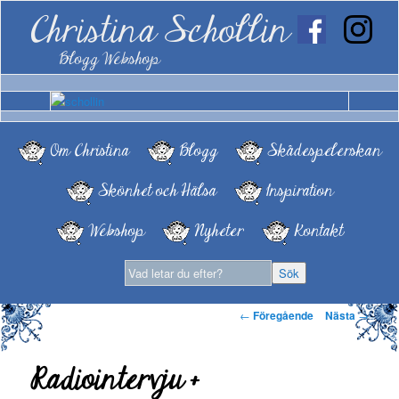
Christina Schollin
Blogg Webshop
Om Christina
Blogg
Skådespelerskan
Skönhet och Hälsa
Inspiration
Webshop
Nyheter
Kontakt
Inläggsnavigering
←
Föregående
Nästa
→
Radiointervju +