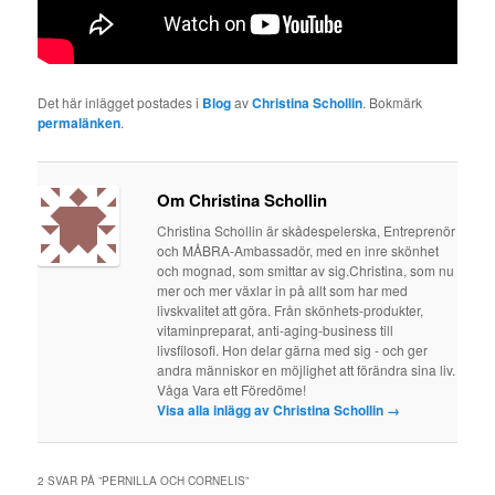
Det här inlägget postades i
Blog
av
Christina Schollin
. Bokmärk
permalänken
.
Om Christina Schollin
Christina Schollin är skådespelerska, Entreprenör
och MÅBRA-Ambassadör, med en inre skönhet
och mognad, som smittar av sig.Christina, som nu
mer och mer växlar in på allt som har med
livskvalitet att göra. Från skönhets-produkter,
vitaminpreparat, anti-aging-business till
livsfilosofi. Hon delar gärna med sig - och ger
andra människor en möjlighet att förändra sina liv.
Våga Vara ett Föredöme!
Visa alla inlägg av Christina Schollin
→
2 SVAR PÅ ”
PERNILLA OCH CORNELIS
”