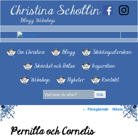
Christina Schollin
Blogg Webshop
Om Christina
Blogg
Skådespelerskan
Skönhet och Hälsa
Inspiration
Webshop
Nyheter
Kontakt
Inläggsnavigering
←
Föregående
Nästa
→
Pernilla och Cornelis