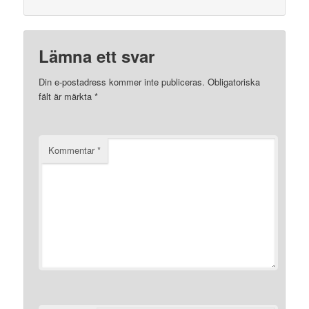
Lämna ett svar
Din e-postadress kommer inte publiceras.
Obligatoriska
fält är märkta
*
Kommentar
*