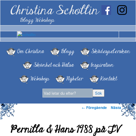
Christina Schollin
Blogg Webshop
Om Christina
Blogg
Skådespelerskan
Skönhet och Hälsa
Inspiration
Webshop
Nyheter
Kontakt
Inläggsnavigering
←
Föregående
Nästa
→
Pernilla & Hans 1988 på TV