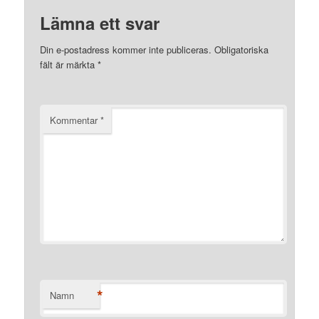
Lämna ett svar
Din e-postadress kommer inte publiceras.
Obligatoriska
fält är märkta
*
Kommentar
*
*
Namn