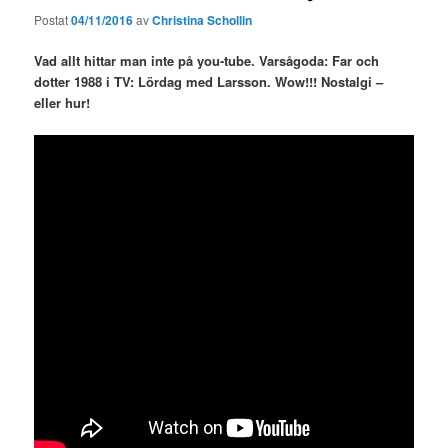
Postat
04/11/2016
av
Christina Schollin
Vad allt hittar man inte på you-tube. Varsågoda: Far och
dotter 1988 i TV: Lördag med Larsson. Wow!!! Nostalgi –
eller hur!