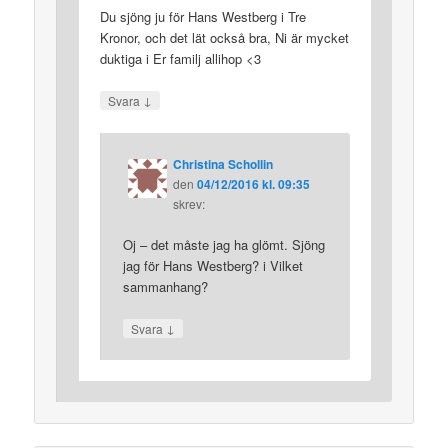
Du sjöng ju för Hans Westberg i Tre
Kronor, och det lät också bra, Ni är mycket
duktiga i Er familj allihop <3
↓
Svara
Christina Schollin
den
04/12/2016 kl. 09:35
skrev:
Oj – det måste jag ha glömt. Sjöng
jag för Hans Westberg? i Vilket
sammanhang?
↓
Svara