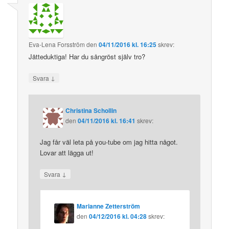
Eva-Lena Forsström
den
04/11/2016 kl. 16:25
skrev:
Jätteduktiga! Har du sångröst själv tro?
↓
Svara
Christina Schollin
den
04/11/2016 kl. 16:41
skrev:
Jag får väl leta på you-tube om jag hitta något.
Lovar att lägga ut!
↓
Svara
Marianne Zetterström
den
04/12/2016 kl. 04:28
skrev: