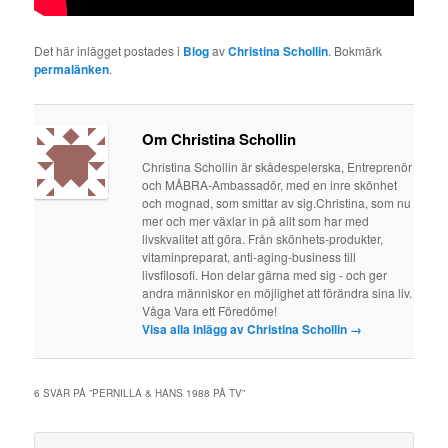
Det här inlägget postades i
Blog
av
Christina Schollin
. Bokmärk
permalänken
.
Om Christina Schollin
Christina Schollin är skådespelerska, Entreprenör
och MÅBRA-Ambassadör, med en inre skönhet
och mognad, som smittar av sig.Christina, som nu
mer och mer växlar in på allt som har med
livskvalitet att göra. Från skönhets-produkter,
vitaminpreparat, anti-aging-business till
livsfilosofi. Hon delar gärna med sig - och ger
andra människor en möjlighet att förändra sina liv.
Våga Vara ett Föredöme!
Visa alla inlägg av Christina Schollin
→
6 SVAR PÅ ”
PERNILLA & HANS 1988 PÅ TV
”