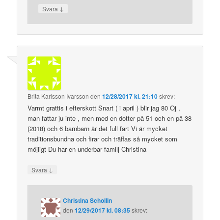
↓
Svara
Brita Karlsson Ivarsson
den
12/28/2017 kl. 21:10
skrev:
Varmt grattis i efterskott Snart ( i april ) blir jag 80 Oj ,
man fattar ju inte , men med en dotter på 51 och en på 38
(2018) och 6 barnbarn är det full fart Vi är mycket
traditionsbundna och firar och träffas så mycket som
möjligt Du har en underbar familj Christina
↓
Svara
Christina Schollin
den
12/29/2017 kl. 08:35
skrev: