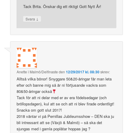
Tack Brita. Önskar dig ett riktigt Gott Nytt År!
↓
Svara
Anette i Malmö/Delfinaste
den
12/29/2017 kl. 08:30
skrev:
Alltså vilka bönor! Snyggare 50&20-åringar får man leta
efter och banne mig så är ni förtjusande vackra som
80&50-åringar också
Tack för att ni delar med er av era födelsedagar (och
bröllopsdagen), kul att se och att ni blev firade ordentligt!
Snacka om gott slut 2017!
2018 väntar vi på Pernillas Jubileumsshow – DEN ska ju
bli intressant att se (Växjö & Malmö) – så ska det
sjungas med i gamla poplåtar hoppas jag ?