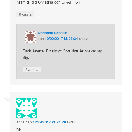
Kram till dig Christina och GRATTIS?
↓
Svara
Christina Schollin
den
12/29/2017 kl. 08:34
skrev:
Tack Anette. Ett riktigt Gott Nytt År önskar jag
dig.
↓
Svara
anna
den
12/29/2017 kl. 21:20
skrev:
hej