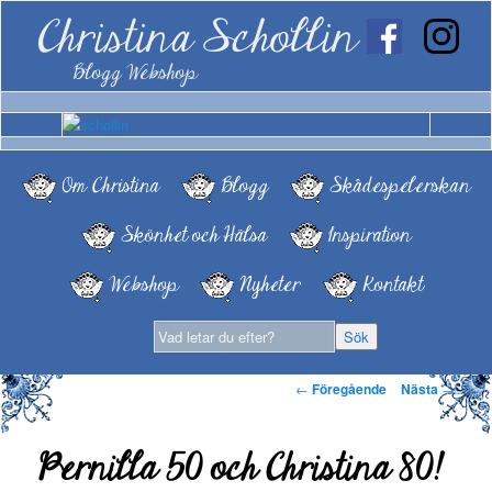
Christina Schollin
Blogg Webshop
Om Christina
Blogg
Skådespelerskan
Skönhet och Hälsa
Inspiration
Webshop
Nyheter
Kontakt
Inläggsnavigering
←
Föregående
Nästa
→
Pernilla 50 och Christina 80!