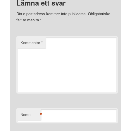
Lämna ett svar
Din e-postadress kommer inte publiceras.
Obligatoriska
fält är märkta
*
Kommentar
*
*
Namn