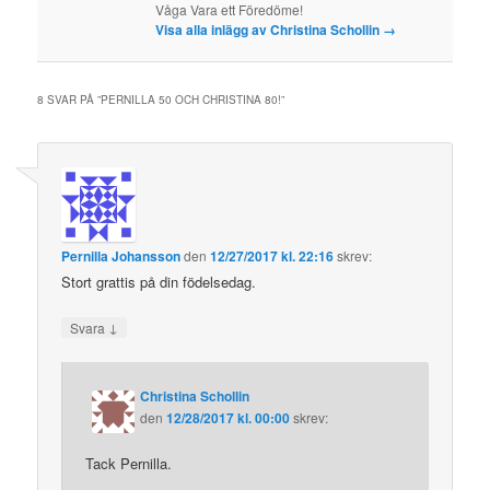
Våga Vara ett Föredöme!
Visa alla inlägg av Christina Schollin
→
8 SVAR PÅ ”
PERNILLA 50 OCH CHRISTINA 80!
”
Pernilla Johansson
den
12/27/2017 kl. 22:16
skrev:
Stort grattis på din födelsedag.
↓
Svara
Christina Schollin
den
12/28/2017 kl. 00:00
skrev:
Tack Pernilla.