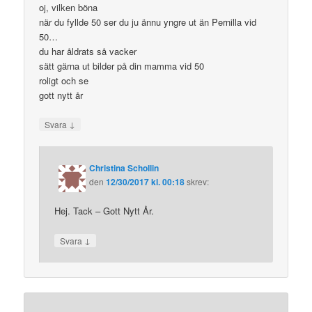
oj, vilken böna
när du fyllde 50 ser du ju ännu yngre ut än Pernilla vid
50…
du har åldrats så vacker
sätt gärna ut bilder på din mamma vid 50
roligt och se
gott nytt år
↓
Svara
Christina Schollin
den
12/30/2017 kl. 00:18
skrev:
Hej. Tack – Gott Nytt År.
↓
Svara