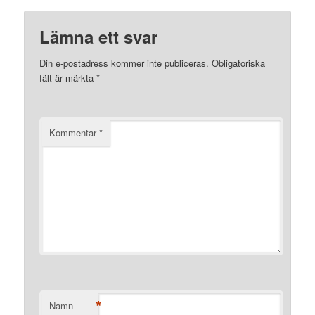
Lämna ett svar
Din e-postadress kommer inte publiceras.
Obligatoriska
fält är märkta
*
Kommentar
*
*
Namn