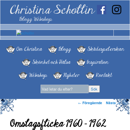
Christina Schollin
Blogg Webshop
Om Christina
Blogg
Skådespelerskan
Skönhet och Hälsa
Inspiration
Webshop
Nyheter
Kontakt
Inläggsnavigering
←
Föregående
Nästa
→
Omslagsflicka 1960 – 1962