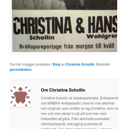
Det här inlägget postades i
Blog
av
Christina Schollin
. Bokmärk
permalänken
.
Om Christina Schollin
Christina Schollin är skådespelerska, Entreprenör
och MÅBRA-Ambassadör, med en inre skönhet
och mognad, som smittar av sig.Christina, som nu
mer och mer växlar in på allt som har med
livskvalitet att göra. Från skönhets-produkter,
vitaminpreparat, anti-aging-business till
livsfilosofi. Hon delar gärna med sig - och ger