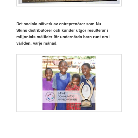
Det sociala nätverk av entreprenörer som Nu
Skins distributörer och kunder utgör resulterar i
miljontals måltider för undernärda barn runt om i
världen, varje månad.