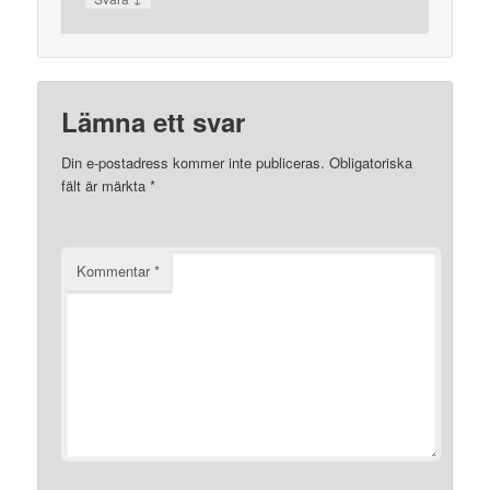
Lämna ett svar
Din e-postadress kommer inte publiceras.
Obligatoriska
fält är märkta
*
Kommentar
*