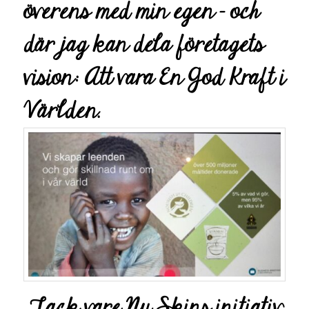
överens med min egen – och
där jag kan dela företagets
vision: Att vara En God Kraft i
Världen.
Tack vare Nu Skins initiativ