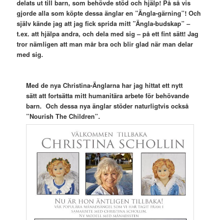
delats ut till barn, som behövde stöd och hjälp! På så vis
gjorde alla som köpte dessa änglar en ”Ängla-gärning”! Och
själv kände jag att jag fick sprida mitt ”Ängla-budskap” –
t.ex. att hjälpa andra, och dela med sig – på ett fint sätt! Jag
tror nämligen att man mår bra och blir glad när man delar
med sig.
Med de nya Christina-Änglarna har jag hittat ett nytt
sätt att fortsätta mitt humanitära arbete för behövande
barn.
Och dessa nya änglar stöder naturligtvis också
”Nourish The Children”.