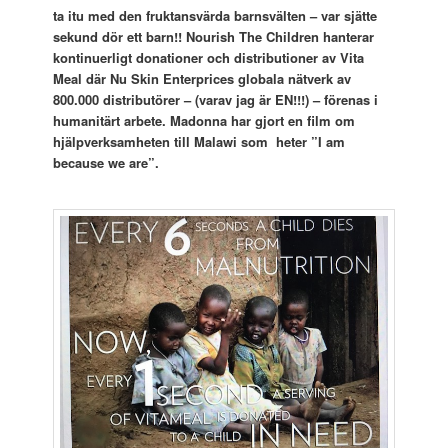
ta itu med den fruktansvärda barnsvälten – var sjätte
sekund dör ett barn!! Nourish The Children hanterar
kontinuerligt donationer och distributioner av Vita
Meal där Nu Skin Enterprices globala nätverk av
800.000 distributörer – (varav jag är EN!!!) – förenas i
humanitärt arbete. Madonna har gjort en film om
hjälpverksamheten till Malawi som heter ”I am
because we are”.