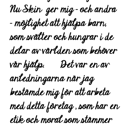
Nu Skin ger mig – och andra
– möjlighet att hjälpa barn,
som svälter och hungrar i de
delar av världen som behöver
vår hjälp.
Det var en av
anledningarna när jag
bestämde mig för att arbeta
med detta företag , som har en
etik och moral som stämmer