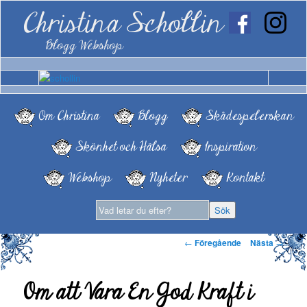
Christina Schollin
Blogg Webshop
Om Christina
Blogg
Skådespelerskan
Skönhet och Hälsa
Inspiration
Webshop
Nyheter
Kontakt
Inläggsnavigering
←
Föregående
Nästa
→
Om att Vara En God Kraft i