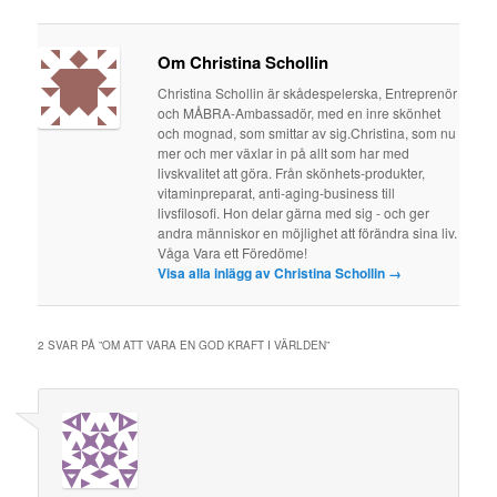
Om Christina Schollin
Christina Schollin är skådespelerska, Entreprenör
och MÅBRA-Ambassadör, med en inre skönhet
och mognad, som smittar av sig.Christina, som nu
mer och mer växlar in på allt som har med
livskvalitet att göra. Från skönhets-produkter,
vitaminpreparat, anti-aging-business till
livsfilosofi. Hon delar gärna med sig - och ger
andra människor en möjlighet att förändra sina liv.
Våga Vara ett Föredöme!
Visa alla inlägg av Christina Schollin
→
2 SVAR PÅ ”
OM ATT VARA EN GOD KRAFT I VÄRLDEN
”