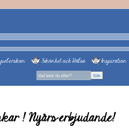
pelerskan
Skönhet och Hälsa
Inspiration
nkar ! Nyårs-erbjudande!