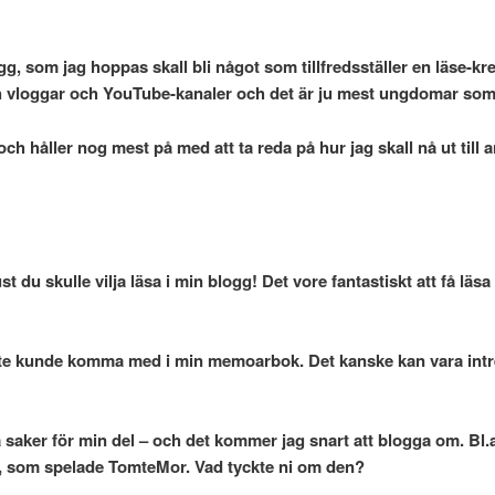
, som jag hoppas skall bli något som tillfredsställer en läse-kre
ch vloggar och YouTube-kanaler och det är ju mest ungdomar som 
 och håller nog mest på med att ta reda på hur jag skall nå ut till
st du skulle vilja läsa i min blogg! Det vore fantastiskt att få lä
te kunde komma med i min memoarbok. Det kanske kan vara intress
ga saker för min del – och det kommer jag snart att blogga om. Bl.
a, som spelade TomteMor. Vad tyckte ni om den?