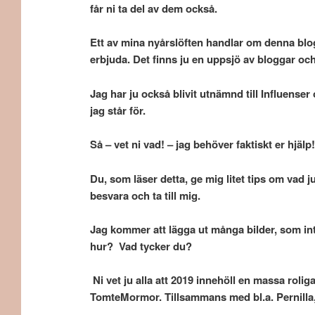
får ni ta del av dem också.
Ett av mina nyårslöften handlar om denna blogg
erbjuda. Det finns ju en uppsjö av bloggar o
Jag har ju också blivit utnämnd till Influenser
jag står för.
Så – vet ni vad! – jag behöver faktiskt er hjälp!
Du, som läser detta, ge mig litet tips om vad ju
besvara och ta till mig.
Jag kommer att lägga ut många bilder, som in
hur? Vad tycker du?
Ni vet ju alla att 2019 innehöll en massa roli
TomteMormor. Tillsammans med bl.a. Pernill