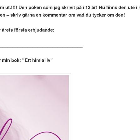
 ut.!!!! Den boken som jag skrivit på i 12 år! Nu finns den ute i
en – skriv gärna en kommentar om vad du tycker om den!
årets första erbjudande:
_________________________________
av min bok: ”Ett himla liv”