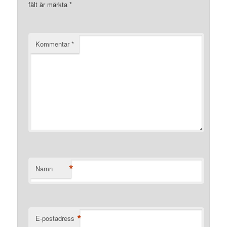
fält är märkta
*
Kommentar
*
*
Namn
*
E-postadress