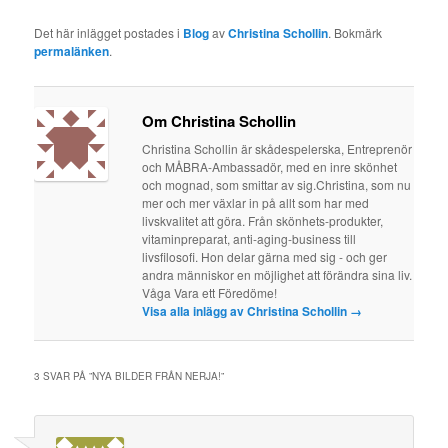
Det här inlägget postades i
Blog
av
Christina Schollin
. Bokmärk
permalänken
.
Om Christina Schollin
Christina Schollin är skådespelerska, Entreprenör
och MÅBRA-Ambassadör, med en inre skönhet
och mognad, som smittar av sig.Christina, som nu
mer och mer växlar in på allt som har med
livskvalitet att göra. Från skönhets-produkter,
vitaminpreparat, anti-aging-business till
livsfilosofi. Hon delar gärna med sig - och ger
andra människor en möjlighet att förändra sina liv.
Våga Vara ett Föredöme!
Visa alla inlägg av Christina Schollin
→
3 SVAR PÅ ”
NYA BILDER FRÅN NERJA!
”