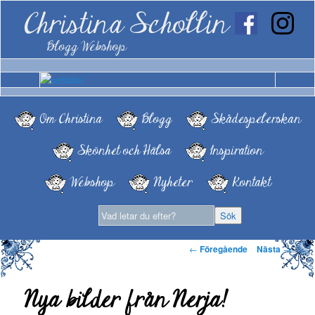
Christina Schollin
Blogg Webshop
Om Christina
Blogg
Skådespelerskan
Skönhet och Hälsa
Inspiration
Webshop
Nyheter
Kontakt
Inläggsnavigering
←
Föregående
Nästa
→
Nya bilder från Nerja!