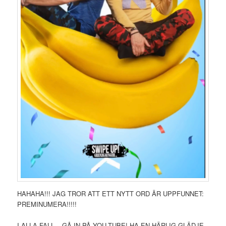
HAHAHA!!! JAG TROR ATT ETT NYTT ORD ÄR UPPFUNNET:
PREMINUMERA!!!!!
I ALLA FALL – GÅ IN PÅ YOU-TUBE! HA EN HÄRLIG GLÄDJE-