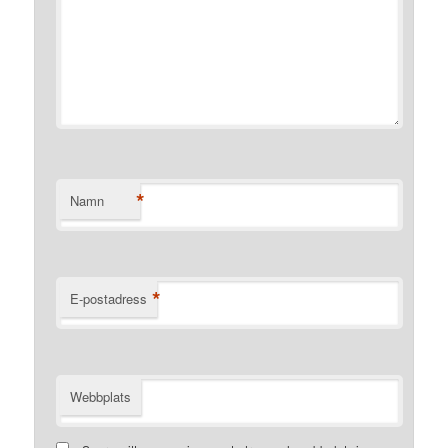
*
Namn
*
E-postadress
Webbplats