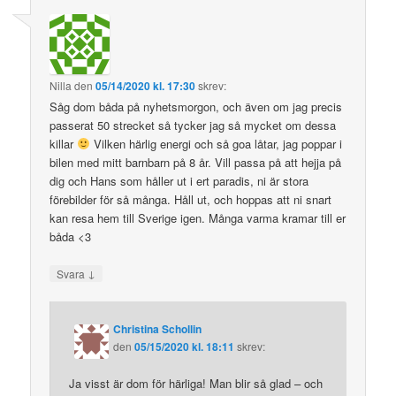
Nilla
den
05/14/2020 kl. 17:30
skrev:
Såg dom båda på nyhetsmorgon, och även om jag precis
passerat 50 strecket så tycker jag så mycket om dessa
killar
Vilken härlig energi och så goa låtar, jag poppar i
bilen med mitt barnbarn på 8 år. Vill passa på att hejja på
dig och Hans som håller ut i ert paradis, ni är stora
förebilder för så många. Håll ut, och hoppas att ni snart
kan resa hem till Sverige igen. Många varma kramar till er
båda <3
↓
Svara
Christina Schollin
den
05/15/2020 kl. 18:11
skrev:
Ja visst är dom för härliga! Man blir så glad – och