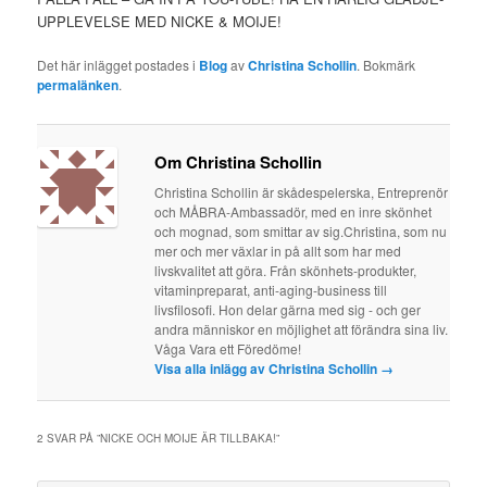
UPPLEVELSE MED NICKE & MOIJE!
Det här inlägget postades i
Blog
av
Christina Schollin
. Bokmärk
permalänken
.
Om Christina Schollin
Christina Schollin är skådespelerska, Entreprenör
och MÅBRA-Ambassadör, med en inre skönhet
och mognad, som smittar av sig.Christina, som nu
mer och mer växlar in på allt som har med
livskvalitet att göra. Från skönhets-produkter,
vitaminpreparat, anti-aging-business till
livsfilosofi. Hon delar gärna med sig - och ger
andra människor en möjlighet att förändra sina liv.
Våga Vara ett Föredöme!
Visa alla inlägg av Christina Schollin
→
2 SVAR PÅ ”
NICKE OCH MOIJE ÄR TILLBAKA!
”