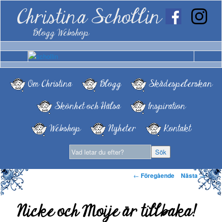
Christina Schollin
Blogg Webshop
Om Christina
Blogg
Skådespelerskan
Skönhet och Hälsa
Inspiration
Webshop
Nyheter
Kontakt
Inläggsnavigering
←
Föregående
Nästa
→
Nicke och Moije är tillbaka!