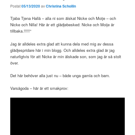
Postat
05/13/2020
av
Christina Schollin
Tjaba Tjena Hallå – alla ni som älskat Nicke och Moije – och
Nicke och Nilla! Här är ett glädjebesked: Nicke och Moije är
tillbaka.!!!!!°
Jag är alldeles extra glad att kunna dela med mig av dessa
glädjespridare här i min blogg. Och alldeles extra glad är jag
naturligtvis för att Nicke är min älskade son, som jag är så stolt
över.
Det här behöver alla just nu – både unga gamla och barn.
Varsågoda – här är ett smakprov: