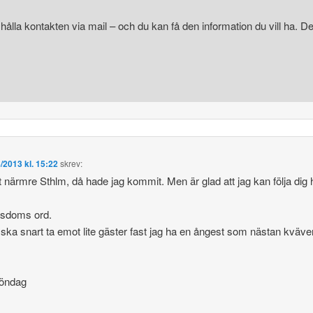
hålla kontakten via mail – och du kan få den information du vill ha. Det
/2013 kl. 15:22
skrev:
närmre Sthlm, då hade jag kommit. Men är glad att jag kan följa dig
isdoms ord.
så ska snart ta emot lite gäster fast jag ha en ångest som nästan kväve
söndag