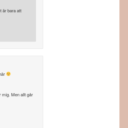
 är bara att
 här
r mig. Men allt går