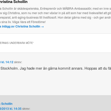
ristina Schollin
na Schollin är skådespelerska, Entreprenör och MÅBRA-Ambassadör, med en inre
av sig.Christina, som nu mer och mer växlar in på allt som har med livskvalitet att g
reparat, anti-aging-business till livsfilosofi. Hon delar gärna med sig - och ger and
a sina liv. Våga Vara ett Föredöme!
la inlägg av Christina Schollin
→
TERNAS UNDERBARA MÖTE
”
 kl. 14:12
skrev:
 i Stockholm. Jag hade mer än gärna kommit annars. Hoppas att du får
 Schollin
8/2013 kl. 14:35
skrev: