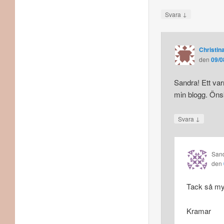
↓
Svara
Christina
den
09/0
Sandra! Ett var
min blogg. Önsk
↓
Svara
San
den
Tack så my
Kramar