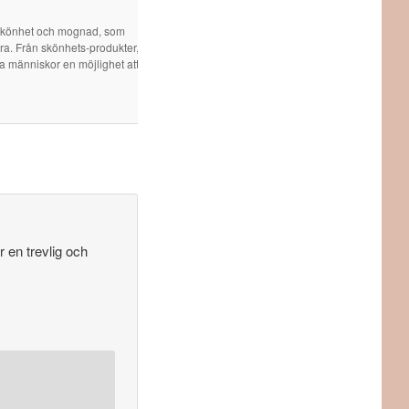
 skönhet och mognad, som
öra. Från skönhets-produkter,
ra människor en möjlighet att
 en trevlig och