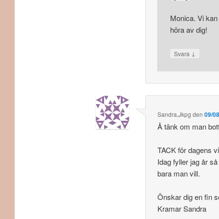
Monica. Vi kan 
höra av dig!
↓
Svara
Sandra,Jkpg
den
09/08
Å tänk om man bott 
TACK för dagens v
Idag fyller jag år 
bara man vill.
Önskar dig en fin 
Kramar Sandra