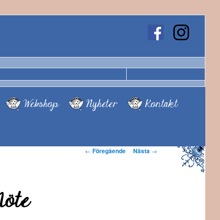
Webshop
Nyheter
Kontakt
Inläggsnavigering
←
Föregående
Nästa
→
Möte