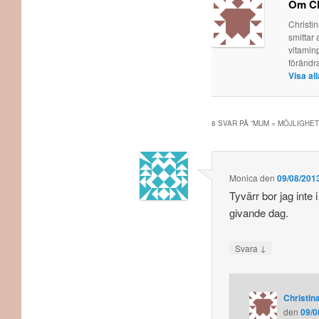
Om Ch
Christi
smittar 
vitaminp
förändr
Visa al
8 SVAR PÅ ”
MUM = MÖJLIGHE
Monica
den
09/08/2013
Tyvärr bor jag inte
givande dag.
↓
Svara
Christina
den
09/0