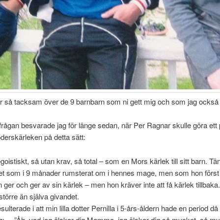
är så tacksam över de 9 barnbarn som ni gett mig och som jag också 
an besvarade jag för länge sedan, när Per Ragnar skulle göra ett
derskärleken på detta sätt:
goistiskt, så utan krav, så total – som en Mors kärlek till sitt barn. T
nytet som i 9 månader rumsterat om i hennes mage, men som hon först 
 ger och ger av sin kärlek – men hon kräver inte att få kärlek tillbak
en på kärlek blir större än själva givandet. I vår 
lterade i att min lilla dotter Pernilla i 5-års-åldern hade en period 
ig: ”Åh, vad jag älskar dig Mamma, jag älskar dig så mycket, så myck