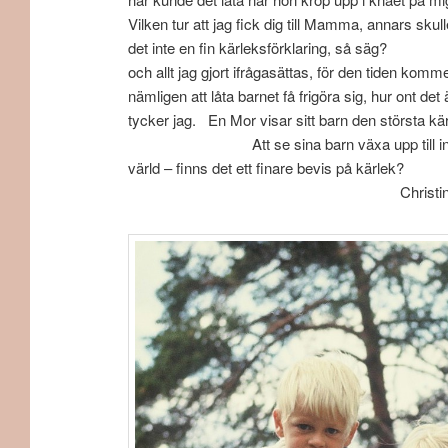
Vilken tur att jag fick dig till Mamma, annars sk
det inte en fin kärleksförklaring, så
och allt jag gjort ifrågasättas, för den tiden kom
nämligen att låta barnet få frigöra sig, hu
tycker jag. En Mor visar sitt barn den största 
Att se sina barn växa upp till individer so
värld – finns det ett f
Christina Scho