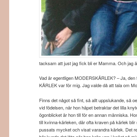
tacksam att just jag fick bli er Mamma. Och jag 
Vad är egentligen MODERSKÄRLEK? – Ja, den fråg
KÄRLEK var för mig. Jag valde då att tala om Mo
Finns det något så fint, så allt uppslukande, så oe
vid födelsen, när hon häpet betraktar det lilla k
ögonblicket är hon till för en annan människa. Hon
till kvinna-kärleken, där ofta krav
pussats mycket och visat varandra kärlek. Det resu
här kunde det låta när hon kröp upp i knäet på m