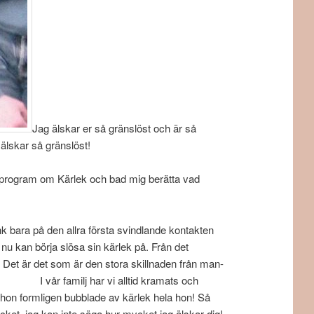
Jag älskar er så gränslöst och är så
älskar så gränslöst!
 program om Kärlek och bad mig berätta vad
änk bara på den allra första svindlande kontakten
nu kan börja slösa sin kärlek på. Från det
a. Det är det som är den stora skillnaden från man-
familj har vi alltid kramats och
då hon formligen bubblade av kärlek hela hon! Så
et, jag kan inte säga hur mycket jag älskar dig!