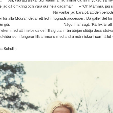
ulle jag gå omkring och vara sur hela dagarna!” – ”Oh Mamma, jag skul
 säg? Nu väntar jag bara på att den perioden kommer
mer för alla Mödrar, det är ett led i mognadsprocessen. Då gäller det fö
r ont det än gör. Någon har sagt: ”Kärlek är att hjälpa vara
kärleken med att inte binda det till sig utan från början stödja d
m fungerar tillsammans med andra människor i samhället – och
inare bevis på kärlek? Det tycke
llin