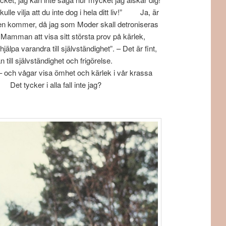
le vilja att du inte dog i hela ditt liv!” Ja, är
, då jag som Moder skall detroniseras
r Mamman att visa sitt största prov på kärlek,
ndra till självständighet”. – Det är fint,
ess strävan till självständighet och frigörelse.
 vågar visa ömhet och kärlek i vår krassa
r i alla fall inte jag?