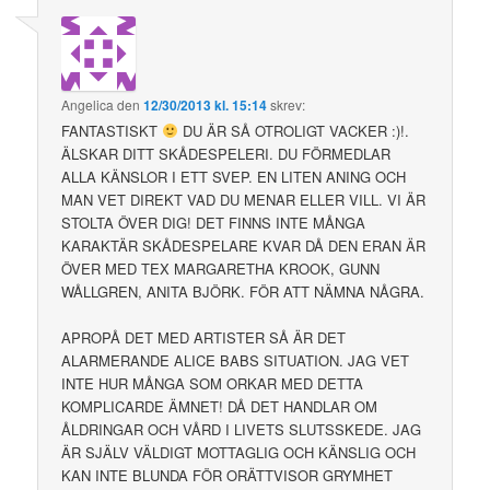
Angelica
den
12/30/2013 kl. 15:14
skrev:
FANTASTISKT
DU ÄR SÅ OTROLIGT VACKER :)!.
ÄLSKAR DITT SKÅDESPELERI. DU FÖRMEDLAR
ALLA KÄNSLOR I ETT SVEP. EN LITEN ANING OCH
MAN VET DIREKT VAD DU MENAR ELLER VILL. VI ÄR
STOLTA ÖVER DIG! DET FINNS INTE MÅNGA
KARAKTÄR SKÅDESPELARE KVAR DÅ DEN ERAN ÄR
ÖVER MED TEX MARGARETHA KROOK, GUNN
WÅLLGREN, ANITA BJÖRK. FÖR ATT NÄMNA NÅGRA.
APROPÅ DET MED ARTISTER SÅ ÄR DET
ALARMERANDE ALICE BABS SITUATION. JAG VET
INTE HUR MÅNGA SOM ORKAR MED DETTA
KOMPLICARDE ÄMNET! DÅ DET HANDLAR OM
ÅLDRINGAR OCH VÅRD I LIVETS SLUTSSKEDE. JAG
ÄR SJÄLV VÄLDIGT MOTTAGLIG OCH KÄNSLIG OCH
KAN INTE BLUNDA FÖR ORÄTTVISOR GRYMHET