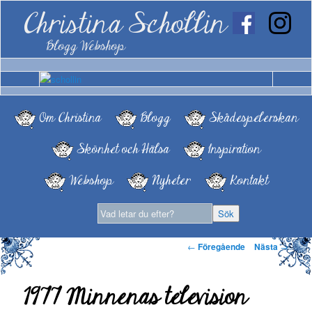
Christina Schollin
Blogg Webshop
Om Christina
Blogg
Skådespelerskan
Skönhet och Hälsa
Inspiration
Webshop
Nyheter
Kontakt
Inläggsnavigering
←
Föregående
Nästa
→
1977 Minnenas television