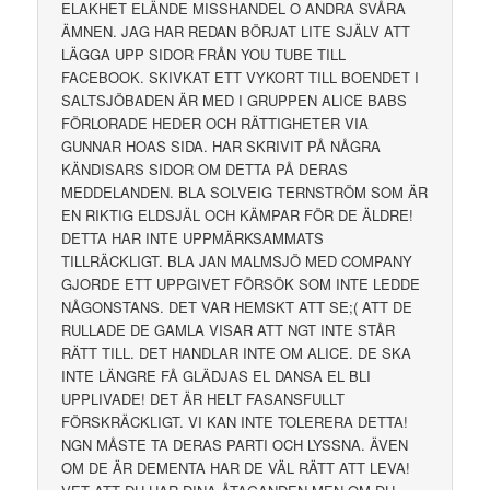
ELAKHET ELÄNDE MISSHANDEL O ANDRA SVÅRA
ÄMNEN. JAG HAR REDAN BÖRJAT LITE SJÄLV ATT
LÄGGA UPP SIDOR FRÅN YOU TUBE TILL
FACEBOOK. SKIVKAT ETT VYKORT TILL BOENDET I
SALTSJÖBADEN ÄR MED I GRUPPEN ALICE BABS
FÖRLORADE HEDER OCH RÄTTIGHETER VIA
GUNNAR HOAS SIDA. HAR SKRIVIT PÅ NÅGRA
KÄNDISARS SIDOR OM DETTA PÅ DERAS
MEDDELANDEN. BLA SOLVEIG TERNSTRÖM SOM ÄR
EN RIKTIG ELDSJÄL OCH KÄMPAR FÖR DE ÄLDRE!
DETTA HAR INTE UPPMÄRKSAMMATS
TILLRÄCKLIGT. BLA JAN MALMSJÖ MED COMPANY
GJORDE ETT UPPGIVET FÖRSÖK SOM INTE LEDDE
NÅGONSTANS. DET VAR HEMSKT ATT SE;( ATT DE
RULLADE DE GAMLA VISAR ATT NGT INTE STÅR
RÄTT TILL. DET HANDLAR INTE OM ALICE. DE SKA
INTE LÄNGRE FÅ GLÄDJAS EL DANSA EL BLI
UPPLIVADE! DET ÄR HELT FASANSFULLT
FÖRSKRÄCKLIGT. VI KAN INTE TOLERERA DETTA!
NGN MÅSTE TA DERAS PARTI OCH LYSSNA. ÄVEN
OM DE ÄR DEMENTA HAR DE VÄL RÄTT ATT LEVA!