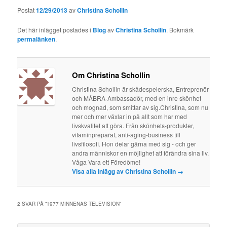
Postat
12/29/2013
av
Christina Schollin
Det här inlägget postades i
Blog
av
Christina Schollin
. Bokmärk
permalänken
.
Om Christina Schollin
Christina Schollin är skådespelerska, Entreprenör
och MÅBRA-Ambassadör, med en inre skönhet
och mognad, som smittar av sig.Christina, som nu
mer och mer växlar in på allt som har med
livskvalitet att göra. Från skönhets-produkter,
vitaminpreparat, anti-aging-business till
livsfilosofi. Hon delar gärna med sig - och ger
andra människor en möjlighet att förändra sina liv.
Våga Vara ett Föredöme!
Visa alla inlägg av Christina Schollin
→
2 SVAR PÅ ”
1977 MINNENAS TELEVISION
”