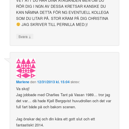
VET ATT DU HAR DINA ÅTAGANDEN MEN OM DU
RÖR DIG I NGN AV DESSA KRETSAR KANSKE DU
KAN NÄMNA DETTA FÖR NG EVENTUELL KOLLEGA
SOM DU LITAR PÅ. STOR KRAM PÅ DIG CHRISTINA
JAG SKRIVER TILL PERNILLA MED:)!
↓
Svara
Marlene
den
12/31/2013 kl. 15:04
skrev:
Va skoj!
Jag jobbade med Charlies Tant på Vasan 1989… tror jag
det var… då hade Kjell Bergqvist huvudrollen och det var
full fart både på och bakom scenen.
Jag önskar dej och din kära ett gott slut och ett
fantastiskt 2014.