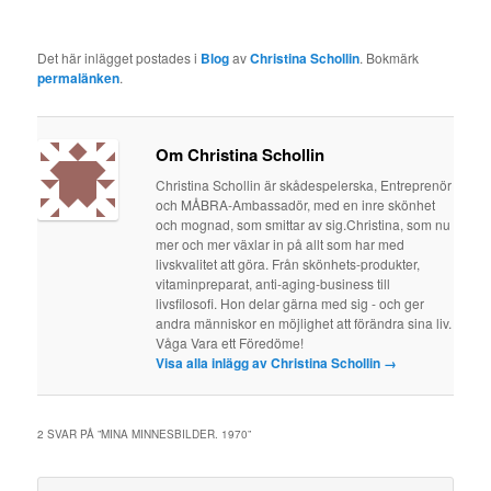
Det här inlägget postades i
Blog
av
Christina Schollin
. Bokmärk
permalänken
.
Om Christina Schollin
Christina Schollin är skådespelerska, Entreprenör
och MÅBRA-Ambassadör, med en inre skönhet
och mognad, som smittar av sig.Christina, som nu
mer och mer växlar in på allt som har med
livskvalitet att göra. Från skönhets-produkter,
vitaminpreparat, anti-aging-business till
livsfilosofi. Hon delar gärna med sig - och ger
andra människor en möjlighet att förändra sina liv.
Våga Vara ett Föredöme!
Visa alla inlägg av Christina Schollin
→
2 SVAR PÅ ”
MINA MINNESBILDER. 1970
”