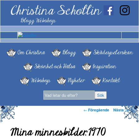
Christina Schollin
Blogg Webshop
Om Christina
Blogg
Skådespelerskan
Skönhet och Hälsa
Inspiration
Webshop
Nyheter
Kontakt
Inläggsnavigering
←
Föregående
Nästa
→
Mina minnesbilder. 1970