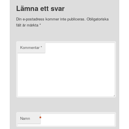
Lämna ett svar
Din e-postadress kommer inte publiceras.
Obligatoriska
fält är märkta
*
Kommentar
*
*
Namn