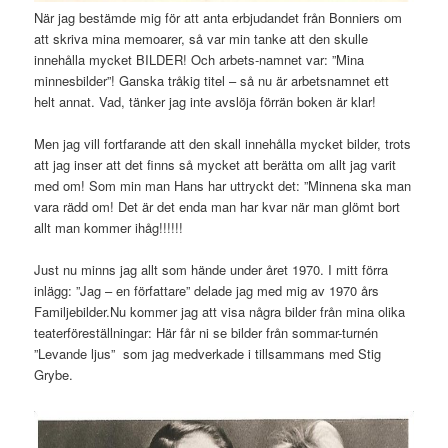
När jag bestämde mig för att anta erbjudandet från Bonniers om
att skriva mina memoarer, så var min tanke att den skulle
innehålla mycket BILDER! Och arbets-namnet var: ”Mina
minnesbilder”! Ganska tråkig titel – så nu är arbetsnamnet ett
helt annat. Vad, tänker jag inte avslöja förrän boken är klar!
Men jag vill fortfarande att den skall innehålla mycket bilder, trots
att jag inser att det finns så mycket att berätta om allt jag varit
med om! Som min man Hans har uttryckt det: ”Minnena ska man
vara rädd om! Det är det enda man har kvar när man glömt bort
allt man kommer ihåg!!!!!!
Just nu minns jag allt som hände under året 1970. I mitt förra
inlägg: ”Jag – en författare” delade jag med mig av 1970 års
Familjebilder.Nu kommer jag att visa några bilder från mina olika
teaterföreställningar: Här får ni se bilder från sommar-turnén
”Levande ljus” som jag medverkade i tillsammans med Stig
Grybe.