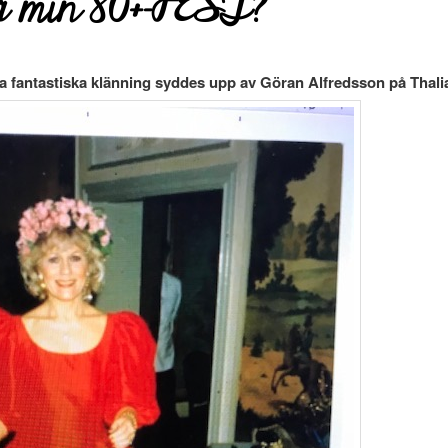
å min 80+-FEST?
a fantastiska klänning syddes upp av Göran Alfredsson på Thalia