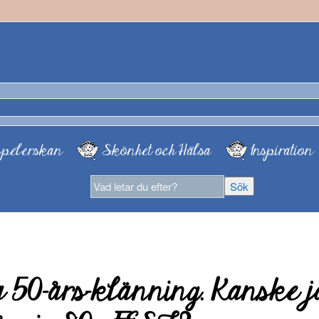
pelerskan
Skönhet och Hälsa
Inspiration
 50-års-klänning. Kanske j