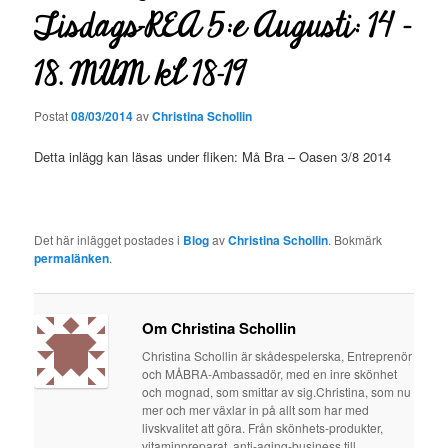
Tisdags-REA 5:e Augusti: 14 –
18. MUM kl 18-19
Postat
08/03/2014
av
Christina Schollin
Detta inlägg kan läsas under fliken: Må Bra – Oasen 3/8 2014
Det här inlägget postades i
Blog
av
Christina Schollin
. Bokmärk
permalänken
.
Om Christina Schollin
Christina Schollin är skådespelerska, Entreprenör
och MÅBRA-Ambassadör, med en inre skönhet
och mognad, som smittar av sig.Christina, som nu
mer och mer växlar in på allt som har med
livskvalitet att göra. Från skönhets-produkter,
vitaminpreparat, anti-aging-business till