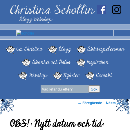
Christina Schollin
Blogg Webshop
Om Christina
Blogg
Skådespelerskan
Skönhet och Hälsa
Inspiration
Webshop
Nyheter
Kontakt
Inläggsnavigering
←
Föregående
Nästa
→
OBS!: Nytt datum och tid: