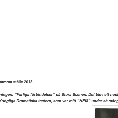
amma ställe 2013.
ställningen: ”Farliga förbindelser” på Stora Scenen. Det blev
m var mitt ”HEM” under så många år, där jag