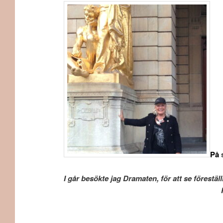
P
å
s
I går besökte jag Dramaten, för att se före
Kungliga Dramatiska teatern, so