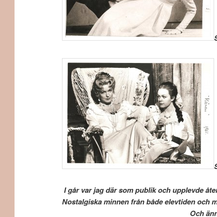
I går var jag där som publik och upplevde åte
Nostalgiska minnen från både elevtiden och mi
Och ännu mera nostalgi var det att