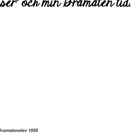
ser” och min Dramaten tid.
liven Dramatenelev 1958