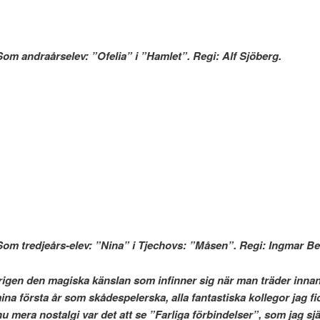
Som andraårselev: ”Ofelia” i ”Hamlet”. Regi: Alf Sjöberg.
Som tredjeårs-elev: ”Nina” i Tjechovs: ”Måsen”. Regi: Ingmar 
rigen den magiska känslan som infinner sig när man träder innanf
na första år som skådespelerska, alla fantastiska kollegor jag 
 se ”Farliga förbindelser”, som jag själv medverk