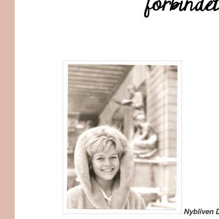
förbindel
Nyb