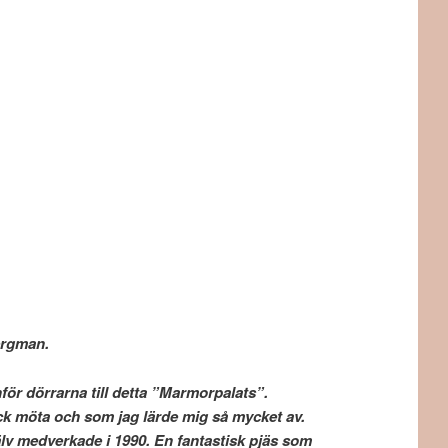
Bergman.
ör dörrarna till detta ”Marmorpalats”.
fick möta och som jag lärde mig så mycket av.
ade i 1990. En fantastisk pjäs som