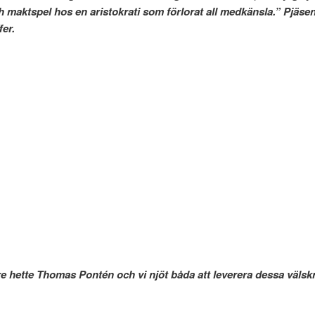
h maktspel hos en aristokrati som förlorat all medkänsla.” Pjäsen 
er.
 hette Thomas Pontén och vi njöt båda att leverera dessa välskr