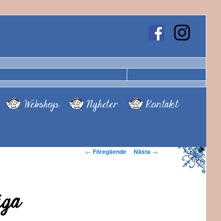
Webshop
Nyheter
Kontakt
Inläggsnavigering
←
Föregående
Nästa
→
iga